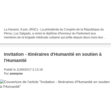
La Havane, 9 juin, (RHC).- La présidente du Congrès de la République du
Pérou, Luz Salgado, a remis le diplôme d'honneur du Parlement aux
membres de la brigade médicale cubaine qui prête depuis deux mois leurs
services aux victimes de fortes pluies et...
Invitation - Itinéraires d'Humanité en soutien à
l'Humanité
Publié le 11/06/2017 à 13:18
Par
anonyme