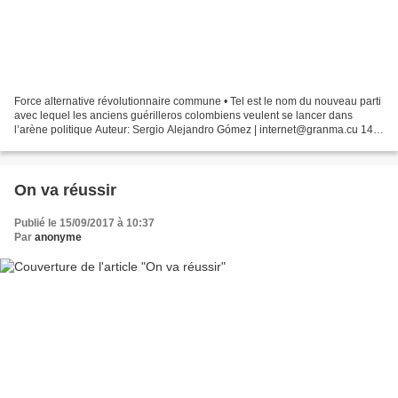
Force alternative révolutionnaire commune • Tel est le nom du nouveau parti
avec lequel les anciens guérilleros colombiens veulent se lancer dans
l’arène politique Auteur: Sergio Alejandro Gómez | internet@granma.cu 14
septembre 2017 16:09:09 Une rose...
On va réussir
Publié le 15/09/2017 à 10:37
Par
anonyme