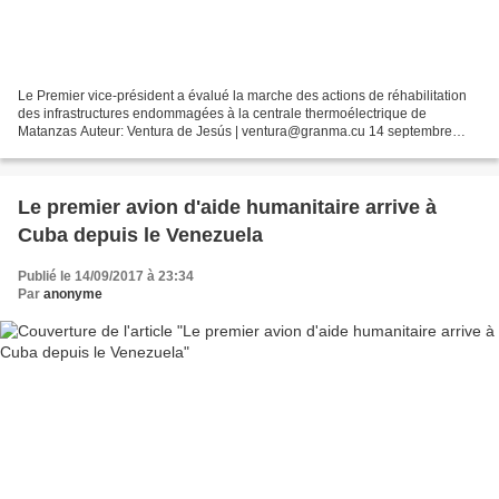
Le Premier vice-président a évalué la marche des actions de réhabilitation
des infrastructures endommagées à la centrale thermoélectrique de
Matanzas Auteur: Ventura de Jesús | ventura@granma.cu 14 septembre
2017 09:09:15 Miguel Diaz-Canel a évalué les...
Le premier avion d'aide humanitaire arrive à
Cuba depuis le Venezuela
Publié le 14/09/2017 à 23:34
Par
anonyme