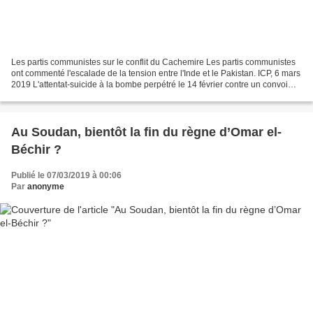
Les partis communistes sur le conflit du Cachemire Les partis communistes
ont commenté l'escalade de la tension entre l'Inde et le Pakistan. ICP, 6 mars
2019 L'attentat-suicide à la bombe perpétré le 14 février contre un convoi
paramilitaire au Cachemire...
Au Soudan, bientôt la fin du règne d’Omar el-
Béchir ?
Publié le 07/03/2019 à 00:06
Par
anonyme