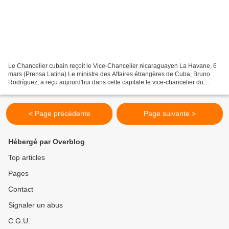
Le Chancelier cubain reçoit le Vice-Chancelier nicaraguayen La Havane, 6
mars (Prensa Latina) Le ministre des Affaires étrangères de Cuba, Bruno
Rodríguez, a reçu aujourd'hui dans cette capitale le vice-chancelier du
Nicaragua, Valdrack Jaentschke. Lors...
< Page précédente
Page suivante >
Hébergé par Overblog
Top articles
Pages
Contact
Signaler un abus
C.G.U.