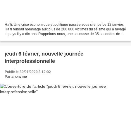
Haïti: Une crise économique et politique passée sous silence Le 12 janvier,
Haïti rendait hommage aux plus de 200 000 victimes du séisme qui a ravagé
le pays il y a dix ans. Rappelons-nous, une secousse de 35 secondes de
magnitude 7 avait transformé plusieurs...
jeudi 6 février, nouvelle journée
interprofessionnelle
Publié le 30/01/2020 à 12:02
Par
anonyme