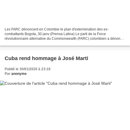
Les FARC dénoncent en Colombie le plan d'extermination des ex-
combattants Bogota, 30 janv (Prensa Latina) Le parti de la Force
révolutionnaire alternative du Commonwealth (FARC) colombien a dénoncé
jeudi l'exécution d'un plan d'extermination des ex-combattants...
Cuba rend hommage à José Marti
Publié le 30/01/2020 à 23:18
Par
anonyme