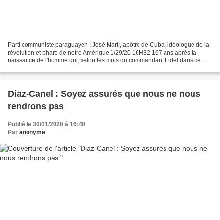
Parti communiste paraguayen : José Martí, apôtre de Cuba, idéologue de la
révolution et phare de notre Amérique 1/29/20 16H32 167 ans après la
naissance de l'homme qui, selon les mots du commandant Fidel dans ce
plaidoyer historique de défense devant...
Diaz-Canel : Soyez assurés que nous ne nous
rendrons pas
Publié le 30/01/2020 à 16:40
Par
anonyme