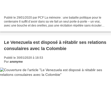
Publié le 29/01/2020 par PCF La mémoire : une bataille politique pour le
centenaire Il suffit d’avoir dans sa vie fait un seul porte-à-porte – un vrai,
avec une bouche et des oreilles, pas une récitation répétée sans écouter
son interlocuteur –, parlé...
Le Venezuela est disposé à rétablir ses relations
consulaires avec la Colombie
Publié le 30/01/2020 à 18:53
Par
anonyme