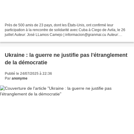
Près de 500 amis de 23 pays, dont les États-Unis, ont confirmé leur
participation à la rencontre de solidarité avec Cuba à Ciego de Avila, le 26
juillet Auteur: José LLamos Camejo | informacion@granmai.cu Auteur:
Ortelio González Martínez | ortelio@granma.cu...
Ukraine : la guerre ne justifie pas l'étranglement
de la démocratie
Publié le 24/07/2025 à 22:36
Par
anonyme