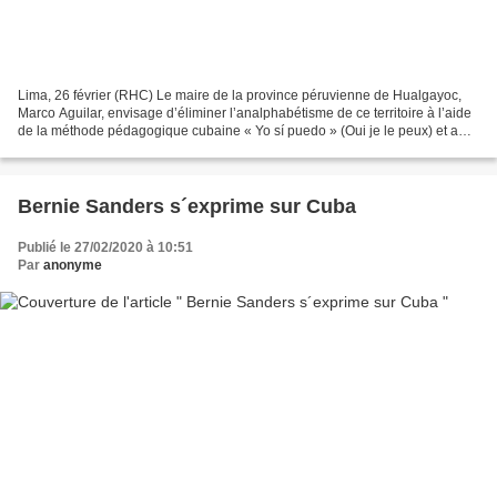
Lima, 26 février (RHC) Le maire de la province péruvienne de Hualgayoc,
Marco Aguilar, envisage d’éliminer l’analphabétisme de ce territoire à l’aide
de la méthode pédagogique cubaine « Yo sí puedo » (Oui je le peux) et a
annoncé qu’il souhaitait pour...
Bernie Sanders s´exprime sur Cuba
Publié le 27/02/2020 à 10:51
Par
anonyme