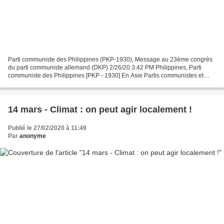
Parti communiste des Philippines (PKP-1930), Μessage au 23ème congrès
du parti communiste allemand (DKP) 2/26/20 3:42 PM Philippines, Parti
communiste des Philippines [PKP - 1930] En Asie Partis communistes et
ouvriers Chers camarades, Le Partido Komunista...
14 mars - Climat : on peut agir localement !
Publié le 27/02/2020 à 11:49
Par
anonyme