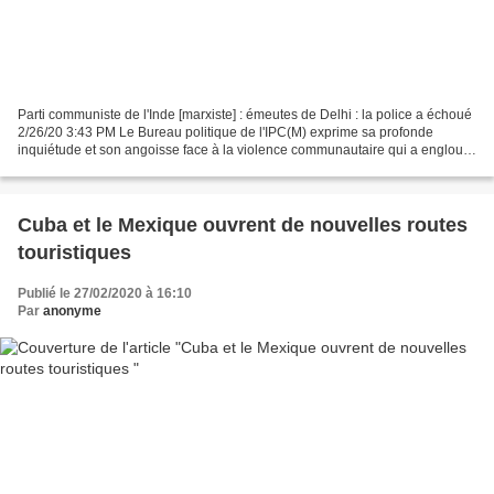
Parti communiste de l'Inde [marxiste] : émeutes de Delhi : la police a échoué
2/26/20 3:43 PM Le Bureau politique de l'IPC(M) exprime sa profonde
inquiétude et son angoisse face à la violence communautaire qui a englouti
le nord-est de Delhi ces trois...
Cuba et le Mexique ouvrent de nouvelles routes
touristiques
Publié le 27/02/2020 à 16:10
Par
anonyme