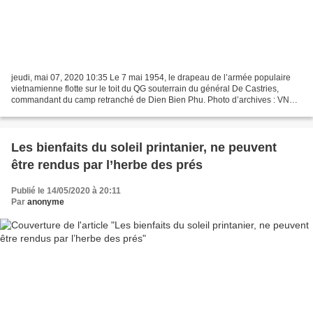
jeudi, mai 07, 2020 10:35 Le 7 mai 1954, le drapeau de l’armée populaire
vietnamienne flotte sur le toit du QG souterrain du général De Castries,
commandant du camp retranché de Dien Bien Phu. Photo d’archives : VNA
Vientiane (VNA) - Le 6 mai, le journal...
Les bienfaits du soleil printanier, ne peuvent
être rendus par l’herbe des prés
Publié le 14/05/2020 à 20:11
Par
anonyme