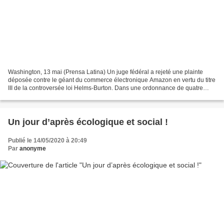
Washington, 13 mai (Prensa Latina) Un juge fédéral a rejeté une plainte
déposée contre le géant du commerce électronique Amazon en vertu du titre
III de la controversée loi Helms-Burton. Dans une ordonnance de quatre
pages, le juge Robert N. Scola Jr.,...
Un jour d’après écologique et social !
Publié le 14/05/2020 à 20:49
Par
anonyme