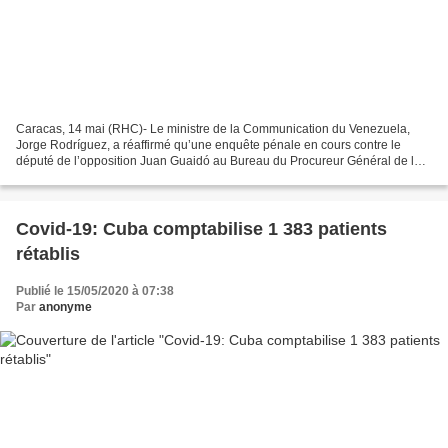
Caracas, 14 mai (RHC)- Le ministre de la Communication du Venezuela,
Jorge Rodríguez, a réaffirmé qu’une enquête pénale en cours contre le
député de l’opposition Juan Guaidó au Bureau du Procureur Général de la
République pour l’incursion armée du 3 mai,...
Covid-19: Cuba comptabilise 1 383 patients
rétablis
Publié le 15/05/2020 à 07:38
Par
anonyme