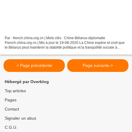
Par : french.china.org.cn | Mots clés : Chine-Bélarus-diplomatie
French.china.org.cn | Mis à jour le 19-08-2020 La Chine espère et croit que
le Bélarus peut maintenir la stabilité politique et la tranquillité sociale à
travers ses propres efforts, a déclaré...
< Page précédente
Page suivante >
Hébergé par Overblog
Top articles
Pages
Contact
Signaler un abus
C.G.U.