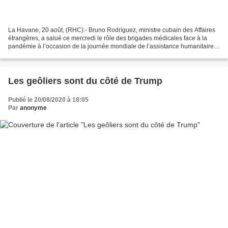
La Havane, 20 août, (RHC).- Bruno Rodríguez, ministre cubain des Affaires
étrangères, a salué ce mercredi le rôle des brigades médicales face à la
pandémie à l’occasion de la journée mondiale de l’assistance humanitaire.
«Les brigades Henry Reeve et les...
Les geôliers sont du côté de Trump
Publié le 20/08/2020 à 18:05
Par
anonyme