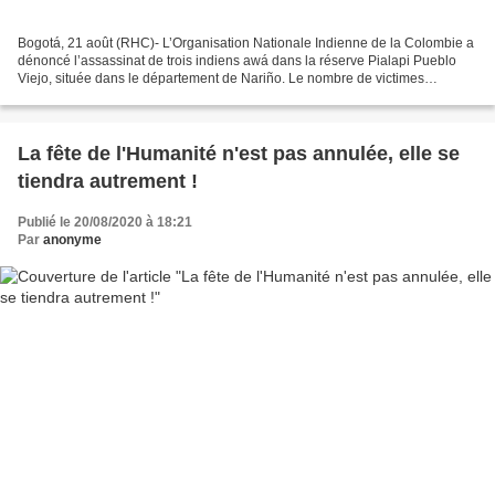
Bogotá, 21 août (RHC)- L’Organisation Nationale Indienne de la Colombie a
dénoncé l’assassinat de trois indiens awá dans la réserve Pialapi Pueblo
Viejo, située dans le département de Nariño. Le nombre de victimes
mortelles est en train d’être vérifié...
La fête de l'Humanité n'est pas annulée, elle se
tiendra autrement !
Publié le 20/08/2020 à 18:21
Par
anonyme