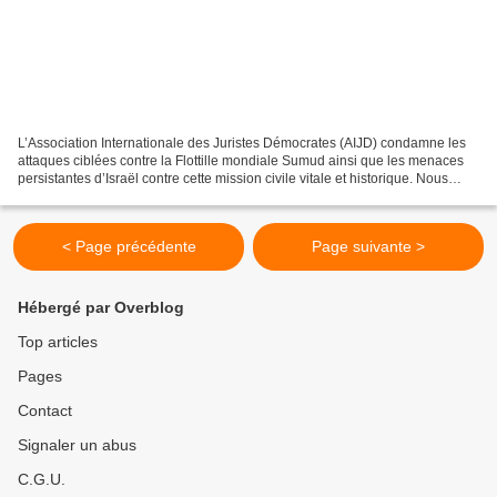
L’Association Internationale des Juristes Démocrates (AIJD) condamne les
attaques ciblées contre la Flottille mondiale Sumud ainsi que les menaces
persistantes d’Israël contre cette mission civile vitale et historique. Nous
rejetons dans les termes les...
< Page précédente
Page suivante >
Hébergé par Overblog
Top articles
Pages
Contact
Signaler un abus
C.G.U.