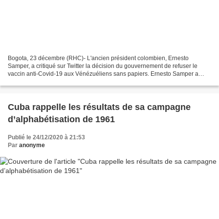
Bogota, 23 décembre (RHC)- L'ancien président colombien, Ernesto
Samper, a critiqué sur Twitter la décision du gouvernement de refuser le
vaccin anti-Covid-19 aux Vénézuéliens sans papiers. Ernesto Samper a
donné une idée des répercussions de la décision...
Cuba rappelle les résultats de sa campagne
d’alphabétisation de 1961
Publié le 24/12/2020 à 21:53
Par
anonyme