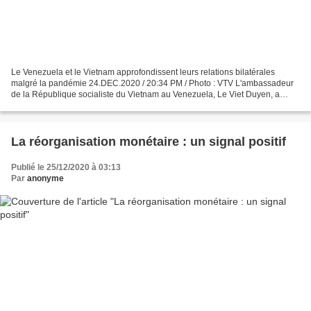
Le Venezuela et le Vietnam approfondissent leurs relations bilatérales
malgré la pandémie 24.DEC.2020 / 20:34 PM / Photo : VTV L'ambassadeur
de la République socialiste du Vietnam au Venezuela, Le Viet Duyen, a
souligné le renforcement des relations bilatérales...
La réorganisation monétaire : un signal positif
Publié le 25/12/2020 à 03:13
Par
anonyme