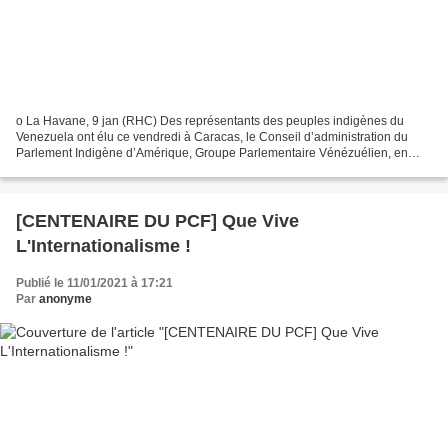
o La Havane, 9 jan (RHC) Des représentants des peuples indigènes du
Venezuela ont élu ce vendredi à Caracas, le Conseil d’administration du
Parlement Indigène d’Amérique, Groupe Parlementaire Vénézuélien, en
réunion tenue au Palais Fédéral Législatif....
[CENTENAIRE DU PCF] Que Vive
L'Internationalisme !
Publié le 11/01/2021 à 17:21
Par
anonyme