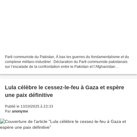
Parti communiste du Pakistan, À bas les guerres du fondamentalisme et du
complexe militaro-industriel : Déclaration du Parti communiste pakistanais
sur l’escalade de la confrontation entre le Pakistan et l’Afghanistan
13/10/2025, 14h10 Pakistan, Parti...
Lula célèbre le cessez-le-feu à Gaza et espère
une paix définitive
Publié le 13/10/2025 à 23:33
Par
anonyme