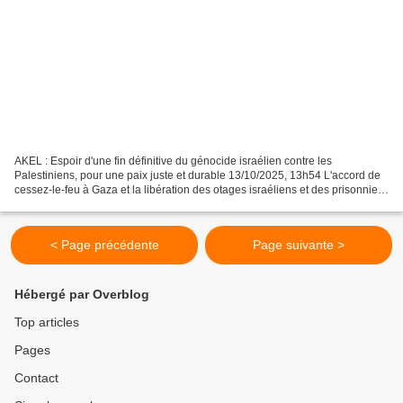
AKEL : Espoir d'une fin définitive du génocide israélien contre les
Palestiniens, pour une paix juste et durable 13/10/2025, 13h54 L'accord de
cessez-le-feu à Gaza et la libération des otages israéliens et des prisonniers
politiques palestiniens ont ravivé...
< Page précédente
Page suivante >
Hébergé par Overblog
Top articles
Pages
Contact