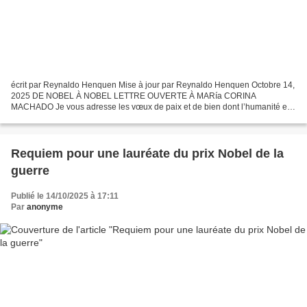
écrit par Reynaldo Henquen Mise à jour par Reynaldo Henquen Octobre 14,
2025 DE NOBEL À NOBEL LETTRE OUVERTE À MARía CORINA
MACHADO Je vous adresse les vœux de paix et de bien dont l’humanité et
les peuples vivant dans la pauvreté, les conflits, la guerre...
Requiem pour une lauréate du prix Nobel de la
guerre
Publié le 14/10/2025 à 17:11
Par
anonyme