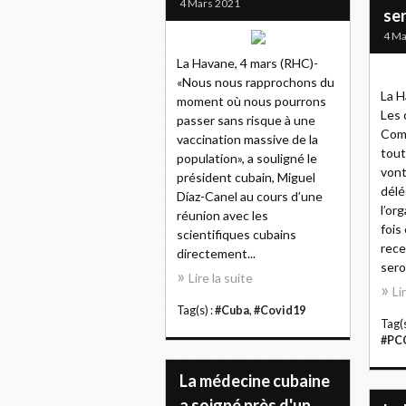
4 Mars 2021
ser
4 Ma
La Havane, 4 mars (RHC)-
«Nous nous rapprochons du
La H
moment où nous pourrons
Les 
passer sans risque à une
Com
vaccination massive de la
tout
population», a souligné le
vont
président cubain, Miguel
délé
Díaz-Canel au cours d’une
l’or
réunion avec les
fois
scientifiques cubains
rece
directement...
sero
Lire la suite
Li
Tag(s) :
#Cuba
,
#Covid19
Tag(s
#PC
La médecine cubaine
a soigné près d'un