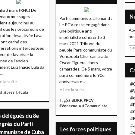
ilia 3 mars (RHC) De
veaux messages
Parti communiste allemand :
lent aujourd'hui au
Le PCV reste engagé dans
il que les procureurs de
Abo
une politique anti-
ération désactivée Lava
nou
impérialiste cohérente 3
 ont caché des
mars 2021 Tribune du
ersations interceptées
E
peuple Parti communiste du
eur de favoriser la
m
Venezuela Cher camarade
nse de l'ancien
a
Oscar Figuera, chers
ident Luiz Inácio Lula da
i
camarades, Ce 5 mars, votre
...
l
parti commémore le 90e
re la suite
anniversaire...
#
Lire la suite
#
) :
#brésil
,
#Lula
#
Tag(s) :
#DKP
,
#PCV
,
#
#Venezuela
,
#Communiste
#
s délégués du 8e
#B
ngrès du Parti
#a
Les forces politiques
mmuniste de Cuba
#