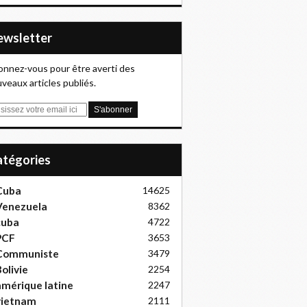
Newsletter
nnez-vous pour être averti des
veaux articles publiés.
Catégories
Cuba
14625
Venezuela
8362
cuba
4722
PCF
3653
Communiste
3479
olivie
2254
mérique latine
2247
vietnam
2111