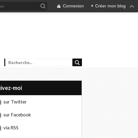
Connexion
+
Créer mon blog
uivez-moi
sur Twitter
sur Facebook
via RSS