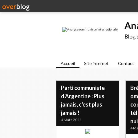
An
Blog 
Accueil
Site internet
Contact
Parti communiste
Bré
d'Argentine : Plus
om
jamais, c'est plus
co
jamais !
té
4 Mars 2021
nui
4 Ma