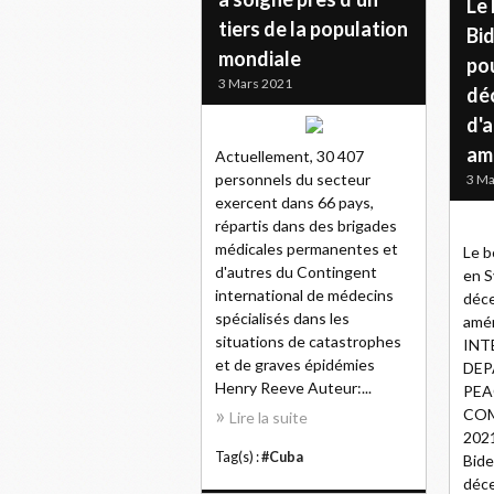
Le
tiers de la population
Bid
mondiale
po
3 Mars 2021
dé
d'
am
Actuellement, 30 407
personnels du secteur
3 Ma
exercent dans 66 pays,
répartis dans des brigades
médicales permanentes et
Le 
d'autres du Contingent
en S
international de médecins
déce
spécialisés dans les
amé
situations de catastrophes
INT
et de graves épidémies
DEP
Henry Reeve Auteur:...
PEA
COM
Lire la suite
202
Tag(s) :
#Cuba
Bide
déce