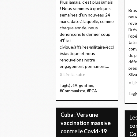
Plus jamais, c'est plus jamais
! Nous sommes à quelques
Bras
semaines d'un nouveau 24
nou
mars, date à laquelle, comme
révè
chaque année, nous
Brés
dénonçons le dernier coup
l'op
d'État
Jato
civique/affaires/militaire/eccl
conv
ésiastique et nous
de p
renouvelons notre
défe
engagement permanent...
prés
Lire la suite
Silva.
Li
Tag(s) :
#Argentine
,
#Communiste
,
#PCA
Tag(s
Cuba : Vers une
Le
vaccination massive
co
contre le Covid-19
Co