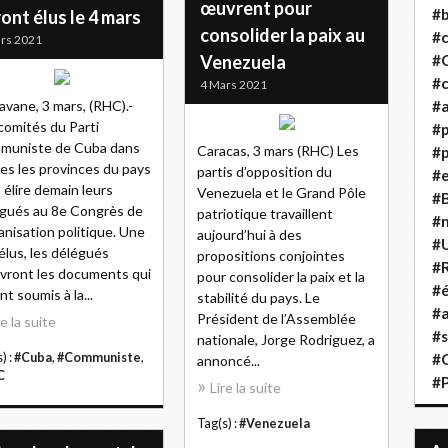
œuvrent pour
#b
ont élus le 4 mars
consolider la paix au
#
rs 2021
Venezuela
#
#c
4 Mars 2021
avane, 3 mars, (RHC).-
#a
comités du Parti
#
muniste de Cuba dans
Caracas, 3 mars (RHC) Les
#p
es les provinces du pays
partis d’opposition du
#
 élire demain leurs
Venezuela et le Grand Pôle
#B
gués au 8e Congrès de
patriotique travaillent
#
ganisation politique. Une
aujourd’hui à des
#
 élus, les délégués
propositions conjointes
#R
vront les documents qui
pour consolider la paix et la
#é
nt soumis à la...
stabilité du pays. Le
#a
Président de l’Assemblée
re la suite
#s
nationale, Jorge Rodriguez, a
) :
#Cuba
,
#Communiste
,
#
annoncé...
C
#
Lire la suite
Tag(s) :
#Venezuela