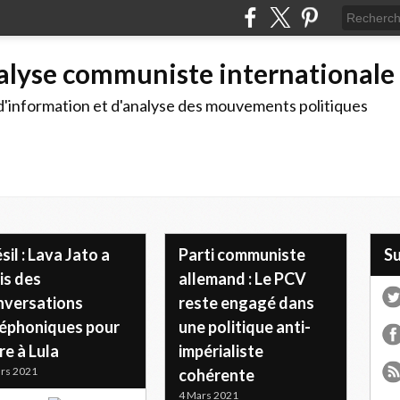
alyse communiste internationale
d'information et d'analyse des mouvements politiques
sil : Lava Jato a
Parti communiste
S
is des
allemand : Le PCV
nversations
reste engagé dans
léphoniques pour
une politique anti-
re à Lula
impérialiste
rs 2021
cohérente
4 Mars 2021