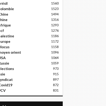
résil
1560
colombie
1523
Chine
1494
hine
1316
frique
1293
pcf
1276
alestine
1186
europe
1172
locus
1158
moyen orient
1096
USA
1064
ussie
1059
lections
973
sie
915
yndicat
897
Covid19
872
PCV
831