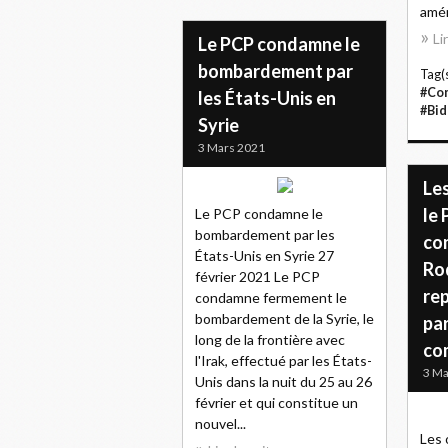
amér
Li
Le PCP condamne le
bombardement par
Tag(s
#Co
les États-Unis en
#Bid
Syrie
3 Mars 2021
Le
le
Le PCP condamne le
bombardement par les
con
États-Unis en Syrie 27
Ro
février 2021 Le PCP
rep
condamne fermement le
bombardement de la Syrie, le
pa
long de la frontière avec
co
l'Irak, effectué par les États-
3 Ma
Unis dans la nuit du 25 au 26
février et qui constitue un
nouvel...
Les 