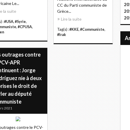
icaine Le...
20
CC du Parti communiste de
20
re la suite
Grèce...
20
Lire la suite
) :
#USA
,
#Syrie
,
mmuniste
,
#CPUSA
,
Tag(s) :
#KKE
,
#Communiste
,
en
#Irak
s outrages contre
 PCV-APR
tinuent : Jorge
dríguez nie à deux
rises le droit de
rler au député
mmuniste
rs 2021
outrages contre le PCV-