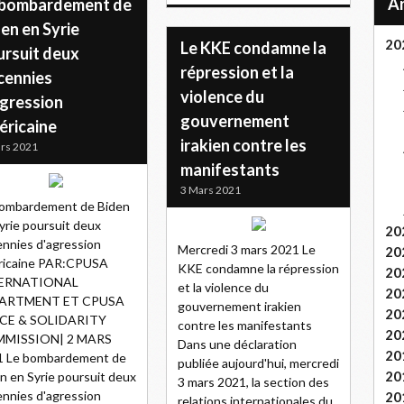
 bombardement de
en en Syrie
20
Le KKE condamne la
ursuit deux
répression et la
cennies
violence du
agression
gouvernement
éricaine
irakien contre les
rs 2021
manifestants
3 Mars 2021
bombardement de Biden
yrie poursuit deux
20
nnies d'agression
Mercredi 3 mars 2021 Le
20
ricaine PAR:CPUSA
KKE condamne la répression
20
ERNATIONAL
et la violence du
20
ARTMENT ET CPUSA
gouvernement irakien
20
CE & SOLIDARITY
contre les manifestants
20
MISSION| 2 MARS
Dans une déclaration
20
1 Le bombardement de
publiée aujourd'hui, mercredi
20
n en Syrie poursuit deux
3 mars 2021, la section des
nnies d'agression
20
relations internationales du