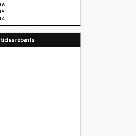
16
15
14
articles récents