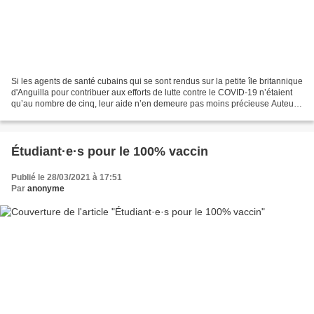
Si les agents de santé cubains qui se sont rendus sur la petite île britannique
d'Anguilla pour contribuer aux efforts de lutte contre le COVID-19 n’étaient
qu’au nombre de cinq, leur aide n’en demeure pas moins précieuse Auteur:
Liz Conde Sanchez | internet@granma.cu...
Étudiant·e·s pour le 100% vaccin
Publié le 28/03/2021 à 17:51
Par
anonyme