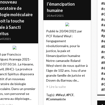
 nouveau
#b
l’émancipation
boratoire de
#
humaine
logie moléculaire
#
20 Avril 2021
#c
oit la touche
#a
ale à Sancti
#
Publié le 20/04/2021 par
ritus
#p
PCF Roland Weyl :
vril 2021
l’engagement
#
révolutionnaire, pour la
#B
justice, la paix et
#
é par Francisco
l’émancipation humaine
#
íguez Aranega 2021-
Notre camarade Roland
#R
0 07:50:16 . La Havane,
Weyl vient de nous quitter à
#é
vril, (RHC)- La province
l’âge de 102 ans. Issu d’une
#a
ancti Spiritus disposera
grande famille de juriste et
#s
tôt d’un nouveau
Doyen du Barreau de...
ratoire de biologie
#
Lire la suite
culaire. Dans un premier
#
s, son personnel se
Tag(s) :
#Weyl
,
#PCF
,
acrera au dépistage...
#Communiste
re la suite