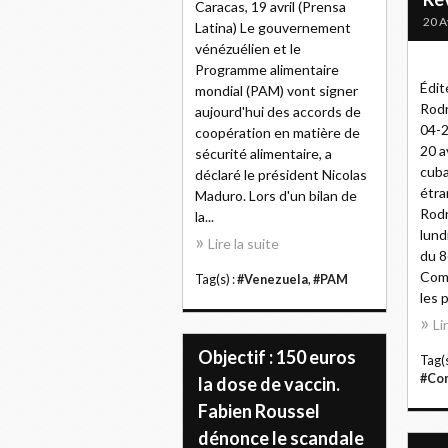
Caracas, 19 avril (Prensa
20 A
Latina) Le gouvernement
vénézuélien et le
Programme alimentaire
Édit
mondial (PAM) vont signer
Rodr
aujourd'hui des accords de
04-2
coopération en matière de
20 a
sécurité alimentaire, a
cuba
déclaré le président Nicolas
étra
Maduro. Lors d'un bilan de
Rodr
la...
lund
Lire la suite
du 8
Comm
Tag(s) :
#Venezuela
,
#PAM
les p
Li
Objectif : 150 euros
Tag(s
#Co
la dose de vaccin.
Fabien Roussel
dénonce le scandale