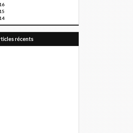
16
15
14
articles récents