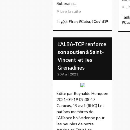
Soberana...
Li
Lire la suite
Tag(s
Tag(s) :
#Iran
,
#Cuba
,
#Covid19
#Cas
L’ALBA-TCP renforce
son soutien à Saint-
Vincent-et-les
Grenadines
20 Avril 2021
Édité par Reynaldo Henquen
2021-04-19 09:38:47
Caracas, 19 avril (RHC) Les
nations membres de
l’Alliance bolivarienne pour
les peuples de notre
Amérique-Traité de