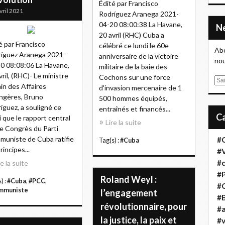
Édité par Francisco
vril 2021
Rodríguez Aranega 2021-
04-20 08:00:38 La Havane,
20 avril (RHC) Cuba a
é par Francisco
célébré ce lundi le 60e
Abo
íguez Aranega 2021-
anniversaire de la victoire
nou
0 08:08:06 La Havane,
militaire de la baie des
vril, (RHC)- Le ministre
Cochons sur une force
E
in des Affaires
d'invasion mercenaire de 1
m
ngères, Bruno
500 hommes équipés,
a
íguez, a souligné ce
entraînés et financés...
i
i que le rapport central
Lire la suite
l
e Congrès du Parti
uniste de Cuba ratifie
#
Tag(s) :
#Cuba
rincipes...
#
#
re la suite
#
Roland Weyl :
) :
#Cuba
,
#PCC
,
#
mmuniste
l’engagement
#B
révolutionnaire, pour
#a
la justice, la paix et
#