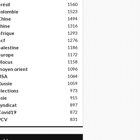
résil
1560
colombie
1523
Chine
1494
hine
1316
frique
1293
pcf
1276
alestine
1186
europe
1172
locus
1158
moyen orient
1096
USA
1064
ussie
1059
lections
973
sie
915
yndicat
897
Covid19
872
PCV
831