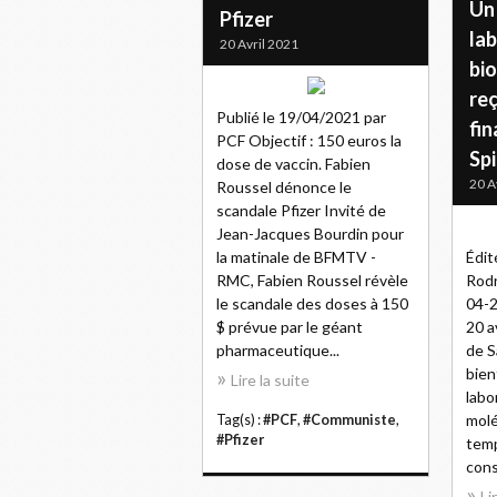
Un
Pfizer
la
20 Avril 2021
bio
reç
Publié le 19/04/2021 par
fin
PCF Objectif : 150 euros la
Spi
dose de vaccin. Fabien
20 A
Roussel dénonce le
scandale Pfizer Invité de
Jean-Jacques Bourdin pour
la matinale de BFMTV -
Édit
RMC, Fabien Roussel révèle
Rodr
le scandale des doses à 150
04-2
$ prévue par le géant
20 a
pharmaceutique...
de S
bien
Lire la suite
labo
molé
Tag(s) :
#PCF
,
#Communiste
,
#Pfizer
temp
cons
Li