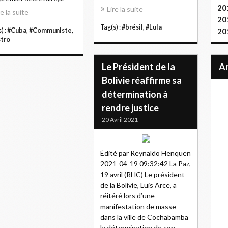
20
Lire la suite
re la suite
20
Tag(s) :
#brésil
,
#Lula
) :
#Cuba
,
#Communiste
,
20
tro
Le Président de la
Bolivie réaffirme sa
détermination à
rendre justice
20 Avril 2021
Édité par Reynaldo Henquen
2021-04-19 09:32:42 La Paz,
19 avril (RHC) Le président
de la Bolivie, Luis Arce, a
réitéré lors d’une
manifestation de masse
dans la ville de Cochabamba
la détermination de son