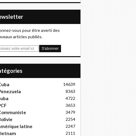
Newsletter
nnez-vous pour être averti des
veaux articles publiés.
Catégories
Cuba
14639
Venezuela
8363
cuba
4722
PCF
3653
Communiste
3479
olivie
2254
mérique latine
2247
vietnam
2111