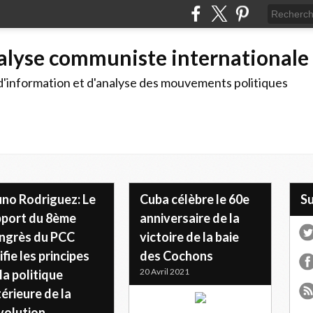
alyse communiste internationale
d'information et d'analyse des mouvements politiques
uno Rodriguez: Le
Cuba célèbre le 60e
S
pport du 8ème
anniversaire de la
ngrès du PCC
victoire de la baie
ifie les principes
des Cochons
20 Avril 2021
la politique
érieure de la
volution