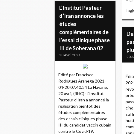
L’Institut Pasteur
Tag(s
d’Iran annonce les
études
complémentaires de
De
l’essai clinique phase
pa
III de Soberana 02
pl
20 Avril 2021
20 A
Édité par Francisco
Édit
Rodríguez Aranega 2021-
2021
04-20 07:40:34 La Havane,
revo
20 avril, (RHC)- L’Institut
préc
Pasteur d’Iran a annoncé la
pass
réalisation bientôt des
cinq
études complémentaires
suff
des essais cliniques phase
huit
III du candidat vaccin cubain
comm
contre le Covid-19,
son 