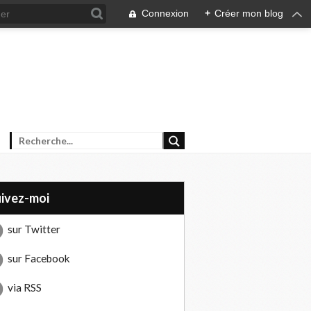
Connexion
+
Créer mon blog
uivez-moi
sur Twitter
sur Facebook
via RSS