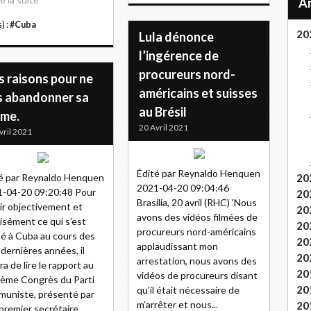
) :
#Cuba
20
Lula dénonce
l’ingérence de
procureurs nord-
s raisons pour ne
américains et suisses
s abandonner sa
au Brésil
ume.
20 Avril 2021
vril 2021
Édité par Reynaldo Henquen
é par Reynaldo Henquen
20
2021-04-20 09:04:46
-04-20 09:20:48 Pour
20
Brasilia, 20 avril (RHC) 'Nous
ir objectivement et
20
avons des vidéos filmées de
isément ce qui s'est
20
procureurs nord-américains
é à Cuba au cours des
20
applaudissant mon
 dernières années, il
20
arrestation, nous avons des
ira de lire le rapport au
20
vidéos de procureurs disant
ième Congrès du Parti
20
qu’il était nécessaire de
uniste, présenté par
m’arrêter et nous...
20
premier secrétaire,...