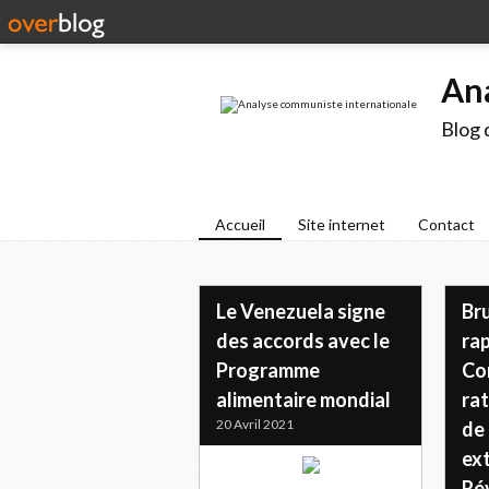
An
Blog 
Accueil
Site internet
Contact
Le Venezuela signe
Br
des accords avec le
ra
Programme
Co
alimentaire mondial
rat
20 Avril 2021
de 
ext
Ré