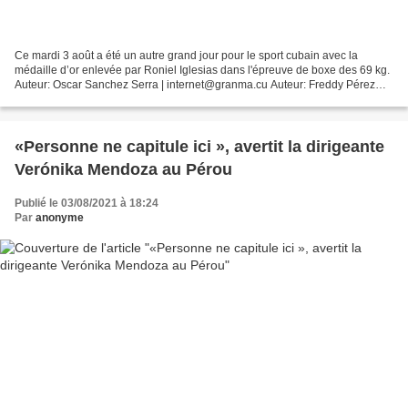
Ce mardi 3 août a été un autre grand jour pour le sport cubain avec la
médaille d’or enlevée par Roniel Iglesias dans l'épreuve de boxe des 69 kg.
Auteur: Oscar Sanchez Serra | internet@granma.cu Auteur: Freddy Pérez
Cabrera | informacion@granma.cu 3...
«Personne ne capitule ici », avertit la dirigeante
Verónika Mendoza au Pérou
Publié le 03/08/2021 à 18:24
Par
anonyme