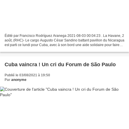
Édité par Francisco Rodríguez Aranega 2021-08-03 00:04:23 . La Havane, 2
août, (RHC)- Le cargo Augusto César Sandino battant pavillon du Nicaragua
est parti ce lundi pour Cuba, avec à son bord une aide solidaire pour faire
face à l'urgence sanitaire....
Cuba vaincra ! Un cri du Forum de São Paulo
Publié le 03/08/2021 à 19:50
Par
anonyme