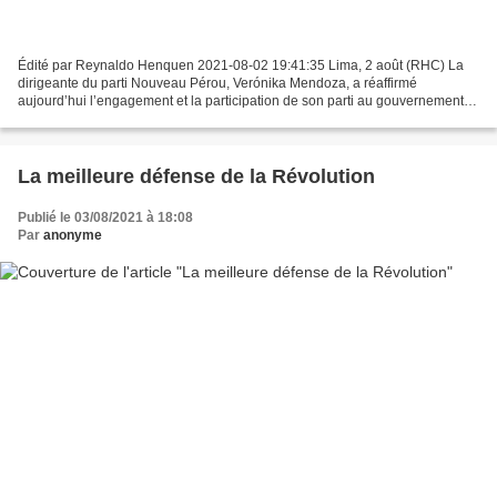
Édité par Reynaldo Henquen 2021-08-02 19:41:35 Lima, 2 août (RHC) La
dirigeante du parti Nouveau Pérou, Verónika Mendoza, a réaffirmé
aujourd’hui l’engagement et la participation de son parti au gouvernement
du président Pedro Castillo,qui est la cible...
La meilleure défense de la Révolution
Publié le 03/08/2021 à 18:08
Par
anonyme