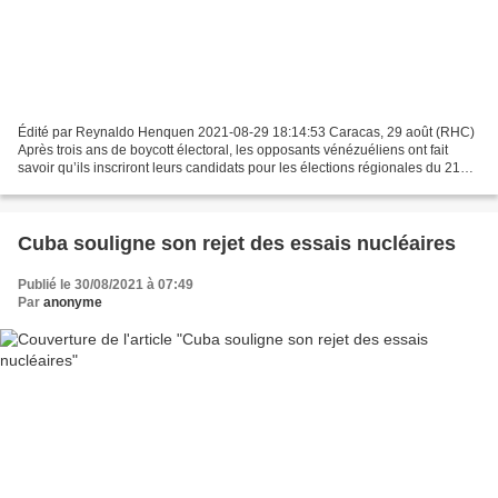
Édité par Reynaldo Henquen 2021-08-29 18:14:53 Caracas, 29 août (RHC)
Après trois ans de boycott électoral, les opposants vénézuéliens ont fait
savoir qu’ils inscriront leurs candidats pour les élections régionales du 21
novembre. Dans un rapport publié...
Cuba souligne son rejet des essais nucléaires
Publié le 30/08/2021 à 07:49
Par
anonyme