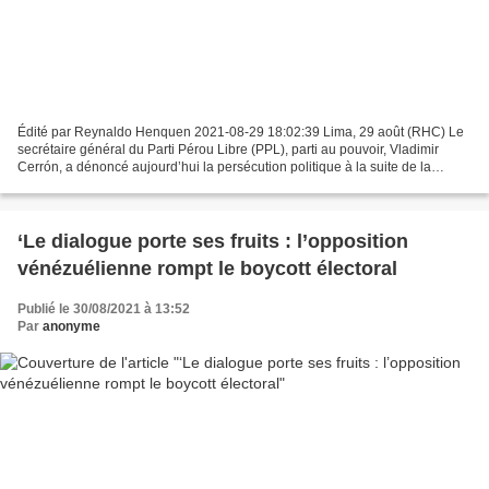
Édité par Reynaldo Henquen 2021-08-29 18:02:39 Lima, 29 août (RHC) Le
secrétaire général du Parti Pérou Libre (PPL), parti au pouvoir, Vladimir
Cerrón, a dénoncé aujourd’hui la persécution politique à la suite de la
perquisition de sa maison et de locaux...
‘Le dialogue porte ses fruits : l’opposition
vénézuélienne rompt le boycott électoral
Publié le 30/08/2021 à 13:52
Par
anonyme