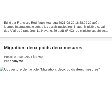
Édité par Francisco Rodríguez Aranega 2021-08-29 18:58:29 29 août,
journée internationale contre les essais nucléaires. Image: Ministère cubain
des Affaires étrangères. La Havane, 29 août, (RHC)- Le ministre cubain des
Affaires étrangères, Bruno Rodríguez,...
Migration: deux poids deux mesures
Publié le 30/08/2021 à 07:45
Par
anonyme