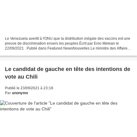
Le Venezuela avertit à l'ONU que la distribution inégale des vaccins est une
preuve de discrimination envers les peuples Écrit par Enio Melean le
22/09/2021 . Publié dans Featured NewsNouvelles Le ministre des Affaires
étrangères, Felix Plasencia, a participé...
Le candidat de gauche en tête des intentions de
vote au Chili
Publié le 23/09/2021 à 23:18
Par
anonyme