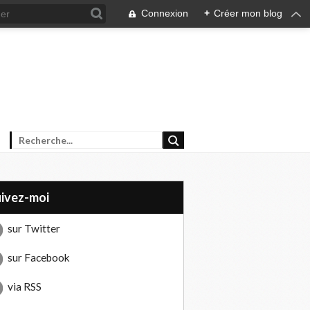
Connexion
+
Créer mon blog
uivez-moi
sur Twitter
sur Facebook
via RSS