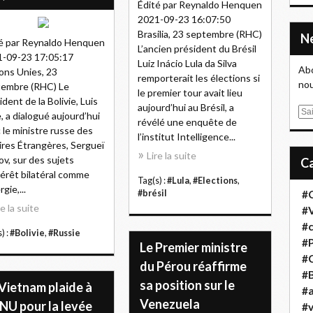
Édité par Reynaldo Henquen
2021-09-23 16:07:50
Brasilia, 23 septembre (RHC)
é par Reynaldo Henquen
L’ancien président du Brésil
-09-23 17:05:17
Luiz Inácio Lula da Silva
Abo
ons Unies, 23
remporterait les élections si
nou
tembre (RHC) Le
le premier tour avait lieu
ident de la Bolivie, Luis
aujourd’hui au Brésil, a
E
, a dialogué aujourd’hui
révélé une enquête de
m
 le ministre russe des
l’institut Intelligence...
a
ires Étrangères, Sergueï
Lire la suite
i
ov, sur des sujets
l
térêt bilatéral comme
Tag(s) :
#Lula
,
#Elections
,
rgie,...
#brésil
#
re la suite
#
#
) :
#Bolivie
,
#Russie
#
Le Premier ministre
#
du Pérou réaffirme
#B
sa position sur le
Vietnam plaide à
#a
Venezuela
NU pour la levée
#