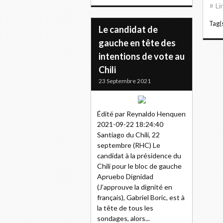
Li
Tag(s
Le candidat de
gauche en tête des
intentions de vote au
Chili
23 Septembre 2021
Édité par Reynaldo Henquen
2021-09-22 18:24:40
Santiago du Chili, 22
septembre (RHC) Le
candidat à la présidence du
Chili pour le bloc de gauche
Apruebo Dignidad
(J’approuve la dignité en
français), Gabriel Boric, est à
la tête de tous les
sondages, alors...