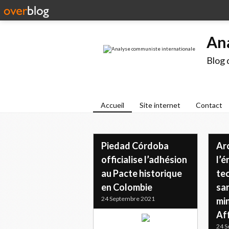
An
Blog 
Accueil
Site internet
Contact
Piedad Córdoba
Ar
officialise l’adhésion
l’é
au Pacte historique
tec
en Colombie
san
24 Septembre 2021
min
Af
24 S