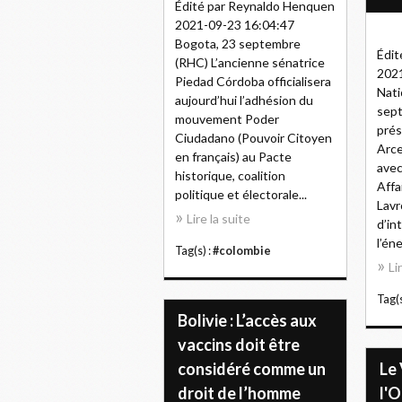
Édité par Reynaldo Henquen
2021-09-23 16:04:47
Bogota, 23 septembre
Édit
(RHC) L’ancienne sénatrice
2021
Piedad Córdoba officialisera
Nati
aujourd’hui l’adhésion du
sep
mouvement Poder
prés
Ciudadano (Pouvoir Citoyen
Arce
en français) au Pacte
avec
historique, coalition
Affa
politique et électorale...
Lavr
Lire la suite
d’in
l’éne
Tag(s) :
#colombie
Li
Tag(s
Bolivie : L’accès aux
vaccins doit être
considéré comme un
Le 
droit de l’homme
l'O