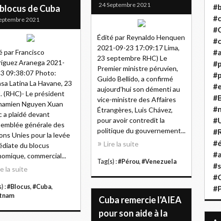
24 Septembre 2021
#b
 blocus de Cuba
#
eptembre 2021
#
Édité par Reynaldo Henquen
#c
2021-09-23 17:09:17 Lima,
é par Francisco
#a
23 septembre RHC) Le
íguez Aranega 2021-
#
Premier ministre péruvien,
3 09:38:07 Photo:
#p
Guido Bellido, a confirmé
sa Latina La Havane, 23
#
aujourd’hui son démenti au
. (RHC)- Le président
#B
vice-ministre des Affaires
tnamien Nguyen Xuan
#
Étrangères, Luis Chávez,
 a plaidé devant
pour avoir contredit la
#
semblée générale des
politique du gouvernement...
#R
ons Unies pour la levée
#é
Lire la suite
diate du blocus
#a
omique, commercial...
Tag(s) :
#Pérou
,
#Venezuela
#s
re la suite
#
) :
#Blocus
,
#Cuba
,
#
etnam
Cuba remercie l'AIEA
pour son aide à la