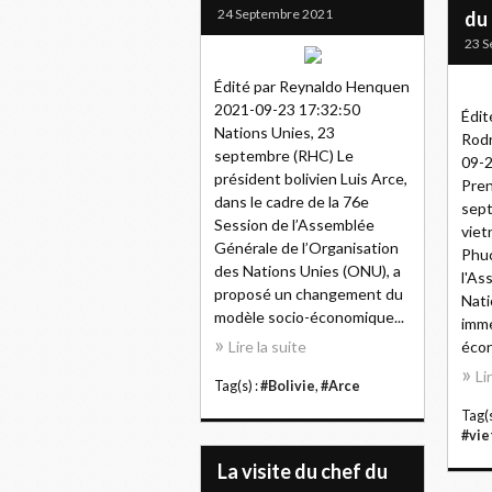
24 Septembre 2021
du
23 S
Édité par Reynaldo Henquen
2021-09-23 17:32:50
Édit
Nations Unies, 23
Rodr
septembre (RHC) Le
09-2
président bolivien Luis Arce,
Pren
dans le cadre de la 76e
sept
Session de l’Assemblée
vie
Générale de l’Organisation
Phuc
des Nations Unies (ONU), a
l'As
proposé un changement du
Nati
modèle socio-économique...
immé
Lire la suite
écon
Li
Tag(s) :
#Bolivie
,
#Arce
Tag(s
#vi
La visite du chef du