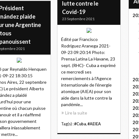
lutte contre le
 Président
Covid-19
20
rnández plaide
23 Septembre 2021
ur une Argentine
 tous
Édité par Francisco
épanouissent
Rodríguez Aranega 2021-
eptembre 2021
09-23 09:20:14 Photo:
Prensa Latina La Havane, 23
sept. (RHC)- Cuba a exprimé
é par Reynaldo Henquen
ce mercredi ses
-09-22 18:30:15
remerciements à l'Agence
20
os Aires, 22 septembre
internationale de l'énergie
20
) Le président Alberto
atomique (AIEA) pour son
20
ández a plaidé
aide dans la lutte contre la
20
urd’hui pour une
pandémie...
20
ntine où chacun puisse
Lire la suite
anouir et il a réaffirmé
20
 son gouvernement
20
Tag(s) :
#Cuba
,
#AEIEA
aillera inlassablement
20
 mettre...
20