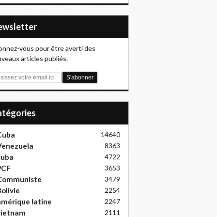
Newsletter
nnez-vous pour être averti des
veaux articles publiés.
Catégories
Cuba
14640
Venezuela
8363
cuba
4722
PCF
3653
Communiste
3479
olivie
2254
mérique latine
2247
vietnam
2111