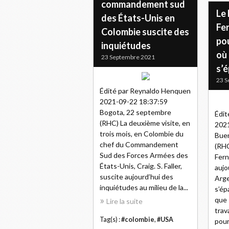
commandement sud
Le
des États-Unis en
Fe
Colombie suscite des
po
inquiétudes
où
23 Septembre 2021
s’
23 S
Édité par Reynaldo Henquen
2021-09-22 18:37:59
Bogota, 22 septembre
Édit
(RHC) La deuxième visite, en
2021
trois mois, en Colombie du
Buen
chef du Commandement
(RHC
Sud des Forces Armées des
Fern
États-Unis, Craig. S. Faller,
aujo
suscite aujourd’hui des
Arge
inquiétudes au milieu de la...
s’ép
que
Lire la suite
trav
Tag(s) :
#colombie
,
#USA
pour