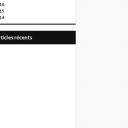
16
15
14
articles récents