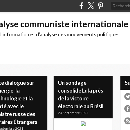
alyse communiste internationale
d'information et d'analyse des mouvements politiques
ce dialogue sur
Un sondage
S
nergie, la
consolide Lula près
hnologie et la
de la victoire
té avec le
électorale au Brésil
24 Septembre 2021
istre russe des
faires Étrangers
eptembre 2021