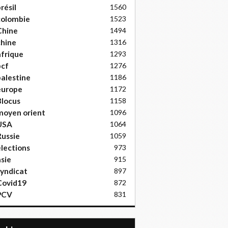
résil
1560
colombie
1523
Chine
1494
hine
1316
frique
1293
pcf
1276
alestine
1186
europe
1172
locus
1158
moyen orient
1096
USA
1064
ussie
1059
lections
973
sie
915
yndicat
897
Covid19
872
PCV
831