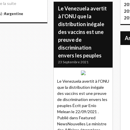
re la suite
20
Le Venezuela avertit
20
) :
#argentine
à l'ONU que la
20
distribution inégale
des vaccins est une
preuve de
discrimination
envers les peuples
23 Septembre 2021
Le Venezuela avertit à l'ONU
que la distribution inégale
des vaccins est une preuve
de discrimination envers les
peuples Écrit par Enio
Melean le 22/09/2021 .
Publié dans Featured
NewsNouvelles Le ministre
des Affaires étrangères,