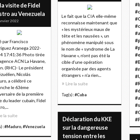
#b
la visite de Fidel
#
stro au Venezuela
Le fait que la CIA elle-même
#
anvier 2022
reconnaisse maintenant que
#c
« les mystérieux maux de
#a
tête et les nausées », un
#
é par Francisco
phénomène manipulé sous
#p
íguez Aranega 2022-
le nom de « syndrome de La
4 17:41:36 Photo tirée
#
Havane », n’ont pas été la
'agence ACN La Havane,
#B
cible d’une opération
an. (RHC)- Le président
organisée par des agents
#
zuélien, Nicolás
étrangers » n’a rien...
#
ro, a célébré ce
#R
Lire la suite
anche le 63ème
#é
versaire de la première
Tag(s) :
#Cuba
#a
te du leader cubain, Fidel
#s
o,...
#
re la suite
Déclaration du KKE
#
sur la dangereuse
) :
#Maduro
,
#Venezuela
tension entre les