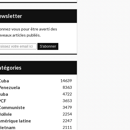
Newsletter
nnez-vous pour être averti des
veaux articles publiés.
Catégories
Cuba
14639
Venezuela
8363
cuba
4722
PCF
3653
Communiste
3479
olivie
2254
mérique latine
2247
vietnam
2111