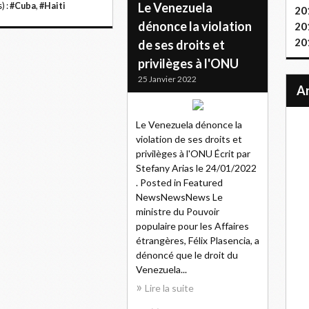
Le Venezuela
) :
#Cuba
,
#Haiti
20
dénonce la violation
20
20
de ses droits et
privilèges à l'ONU
25 Janvier 2022
Le Venezuela dénonce la
violation de ses droits et
privilèges à l'ONU Écrit par
Stefany Arias le 24/01/2022
. Posted in Featured
NewsNewsNews Le
ministre du Pouvoir
populaire pour les Affaires
étrangères, Félix Plasencia, a
dénoncé que le droit du
Venezuela...
Lire la suite