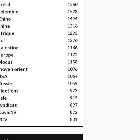
résil
1560
colombie
1523
Chine
1494
hine
1316
frique
1293
pcf
1276
alestine
1186
europe
1172
locus
1158
moyen orient
1096
USA
1064
ussie
1059
lections
973
sie
915
yndicat
897
Covid19
872
PCV
831