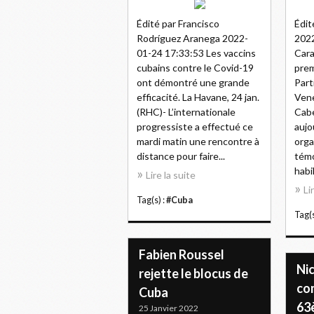
Édité par Francisco
Édit
Rodríguez Aranega 2022-
2022
01-24 17:33:53 Les vaccins
Cara
cubains contre le Covid-19
prem
ont démontré une grande
Part
efficacité. La Havane, 24 jan.
Vene
(RHC)- L’internationale
Cabe
progressiste a effectué ce
aujo
mardi matin une rencontre à
orga
distance pour faire...
témo
habil
Lire la suite
Li
Tag(s) :
#Cuba
Tag(s
Fabien Roussel
Ni
rejette le blocus de
co
Cuba
63
25 Janvier 2022