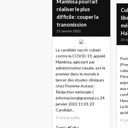
Mambisa pourrait
réaliser le plus
Cu
difficile : couper la
lib
transmission
mé
25 Janvier 2022
Haï
25 J
Le candidat vaccin cubain
contre la COVID-19, appelé
Port
Mambisa, agissant par
(Pre
administration nasale, est le
cuba
premier dans le monde à
Pére
lancer des études cliniques
aujo
chez l’homme Auteur:
aux 
Rédaction nationale |
conf
informacion@granmai.cu 24
Hava
janvier 2022 11:01:23
La l
Candidat...
qu'el
Lire la suite
Li
Tag(s) :
#Cuba