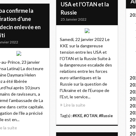
USA et l'OTAN et la
ba confirme la
Russie
20
ération d'une
25 Janvier 2022
decin enlevée en
ti
Samedi, 22 janvier 2022 Le
anvier 2022
KKE sur la dangereuse
tension entre les USA et
l'OTAN et la Russie Suite à
-au-Prince, 23 janvier
la dangereuse escalade des
nsa Latina) La docteure
relations entre les forces
ine Daymara Helen
euro-atlantiques et la
20
z a été libérée
Russie sur la question de
20
urd’hui après 10 jours
l'Ukraine et de l'Europe de
20
mains de ravisseurs, a
l'Est, le service...
20
irmé l’ambassade de La
Lire la suite
20
ne dans cette capitale.
20
égation de l’île a précisé
Tag(s) :
#KKE
,
#OTAN
,
#Russie
le est en...
20
20
re la suite
20