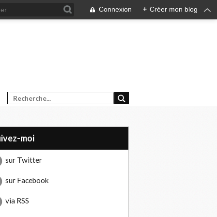
Connexion
+
Créer mon blog
uivez-moi
sur Twitter
sur Facebook
via RSS