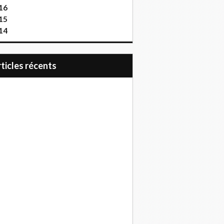
16
15
14
articles récents