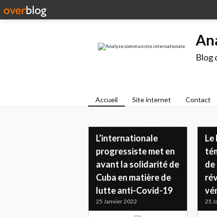
An
Blog 
Accueil
Site internet
Contact
L’internationale
Le
progressiste met en
té
avant la solidarité de
de
Cuba en matière de
ré
lutte anti-Covid-19
vé
25 Janvier 2022
25 J