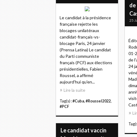
de 
Ca
Le candidat à la présidence
25 J
française rejette les
blocages unilatéraux
candidat-français-vs-
Édit
blocage Paris, 24 janvier
Rodr
(Prensa Latina) Le candidat
01-2
du Parti communiste
de l
français (PCF) aux élections
24 j
présidentielles, Fabien
véné
Roussel, a affirmé
Madu
aujourd'hui qu'en...
dim
Lire la suite
anni
visi
Tag(s) :
#Cuba
,
#Roussel2022
,
Castr
#PCF
Li
Tag(s
Le candidat vaccin