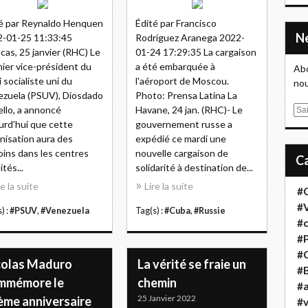
é par Reynaldo Henquen
Édité par Francisco
-01-25 11:33:45
Rodríguez Aranega 2022-
cas, 25 janvier (RHC) Le
01-24 17:29:35 La cargaison
ier vice-président du
a été embarquée à
Abo
i socialiste uni du
l'aéroport de Moscou.
nou
zuela (PSUV), Diosdado
Photo: Prensa Latina La
llo, a annoncé
Havane, 24 jan. (RHC)- Le
E
urd’hui que cette
gouvernement russe a
m
nisation aura des
expédié ce mardi une
a
ins dans les centres
nouvelle cargaison de
i
ités...
solidarité à destination de...
l
re la suite
Lire la suite
#
#
) :
#PSUV
,
#Venezuela
Tag(s) :
#Cuba
,
#Russie
#
#
#
colas Maduro
La vérité se fraie un
#B
mmémore le
chemin
#a
25 Janvier 2022
ème anniversaire
#