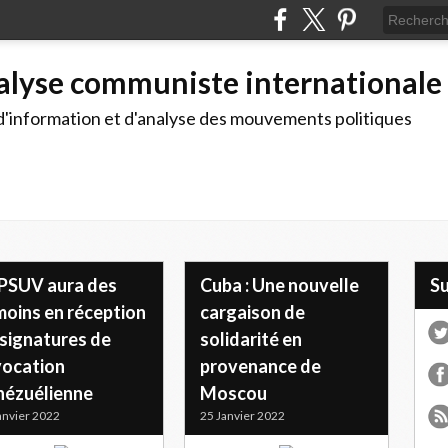
alyse communiste internationale
d'information et d'analyse des mouvements politiques
 PSUV aura des
Cuba : Une nouvelle
S
moins en réception
cargaison de
 signatures de
solidarité en
vocation
provenance de
nézuélienne
Moscou
anvier 2022
25 Janvier 2022