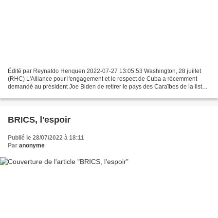
Édité par Reynaldo Henquen 2022-07-27 13:05:53 Washington, 28 juillet
(RHC) L'Alliance pour l'engagement et le respect de Cuba a récemment
demandé au président Joe Biden de retirer le pays des Caraïbes de la liste
unilatérale des États-Unis des pays qui...
BRICS, l'espoir
Publié le 28/07/2022 à 18:11
Par
anonyme