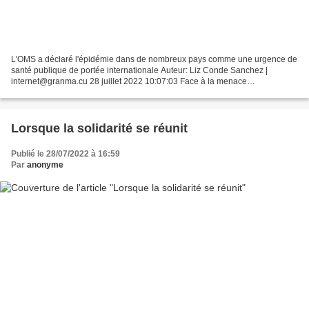
L'OMS a déclaré l'épidémie dans de nombreux pays comme une urgence de
santé publique de portée internationale Auteur: Liz Conde Sanchez |
internet@granma.cu 28 juillet 2022 10:07:03 Face à la menace
épidémiologique que représente la variole du singe -...
Lorsque la solidarité se réunit
Publié le 28/07/2022 à 16:59
Par
anonyme