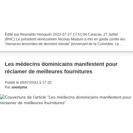
Édité par Reynaldo Henquen 2022-07-27 17:51:04 Caracas, 27 Juillet
(RHC) Le président vénézuélien Nicolas Maduro a mis en garde contre les
"menaces terroristes de dernière minute" provenant de la Colombie. Le
président vénézuélien, Nicolás Maduro, a dénoncé...
Les médecins dominicains manifestent pour
réclamer de meilleures fournitures
Publié le 28/07/2022 à 17:25
Par
anonyme