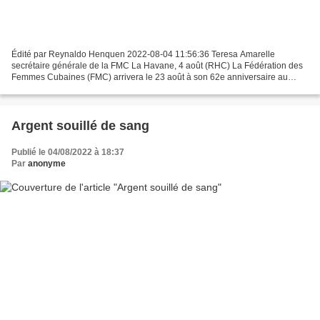
Édité par Reynaldo Henquen 2022-08-04 11:56:36 Teresa Amarelle
secrétaire générale de la FMC La Havane, 4 août (RHC) La Fédération des
Femmes Cubaines (FMC) arrivera le 23 août à son 62e anniversaire au
milieu d’une situation difficile du pays, mais en...
Argent souillé de sang
Publié le 04/08/2022 à 18:37
Par
anonyme