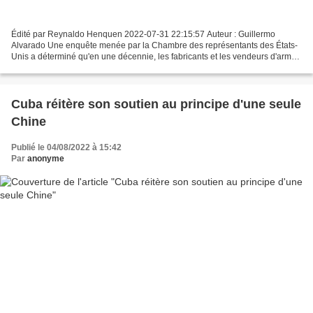
Édité par Reynaldo Henquen 2022-07-31 22:15:57 Auteur : Guillermo
Alvarado Une enquête menée par la Chambre des représentants des États-
Unis a déterminé qu'en une décennie, les fabricants et les vendeurs d'armes
ont réalisé un juteux bénéfice d'un milliard...
Cuba réitère son soutien au principe d'une seule
Chine
Publié le 04/08/2022 à 15:42
Par
anonyme