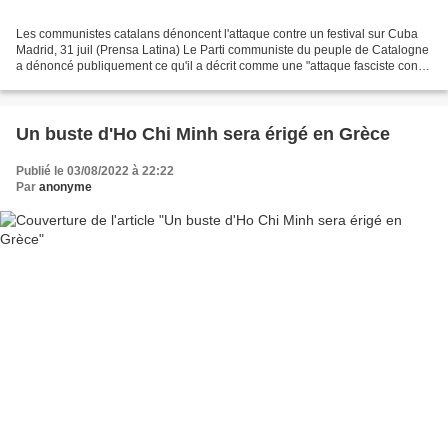
Les communistes catalans dénoncent l'attaque contre un festival sur Cuba
Madrid, 31 juil (Prensa Latina) Le Parti communiste du peuple de Catalogne
a dénoncé publiquement ce qu'il a décrit comme une "attaque fasciste contre
le festival "Siempre es 26...
Un buste d'Ho Chi Minh sera érigé en Grèce
Publié le 03/08/2022 à 22:22
Par
anonyme