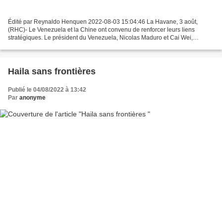
Édité par Reynaldo Henquen 2022-08-03 15:04:46 La Havane, 3 août,
(RHC)- Le Venezuela et la Chine ont convenu de renforcer leurs liens
stratégiques. Le président du Venezuela, Nicolas Maduro et Cai Wei,
directeur général du département de l’Amérique Latine...
Haila sans frontières
Publié le 04/08/2022 à 13:42
Par
anonyme