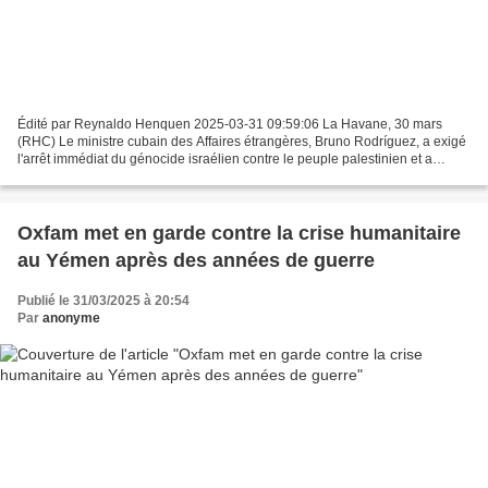
Édité par Reynaldo Henquen 2025-03-31 09:59:06 La Havane, 30 mars
(RHC) Le ministre cubain des Affaires étrangères, Bruno Rodríguez, a exigé
l'arrêt immédiat du génocide israélien contre le peuple palestinien et a
réaffirmé sa solidarité avec cette cause,...
Oxfam met en garde contre la crise humanitaire
au Yémen après des années de guerre
Publié le 31/03/2025 à 20:54
Par
anonyme