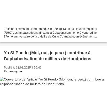
Édité par Reynaldo Henquen 2025-03-29 10:13:08 La Havane, 28 mars
(RHC) Les ambassadeurs africains à Cuba ont commémoré vendredi le
37ème anniversaire de la bataille de Cuito Cuanavale, un événement
considéré comme un tournant en faveur de la paix et...
Yo Sí Puedo (Moi, oui, je peux) contribue à
l'alphabétisation de milliers de Honduriens
Publié le 31/03/2025 à 00:40
Par
anonyme