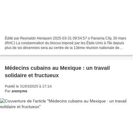
Édité par Reynaldo Henquen 2025-03-31 09:54:57 o Panama City, 30 mars
(RHC) La condamnation du blocus imposé par les États-Unis à l'île depuis
plus de six décennies sera au centre de la 13ème réunion nationale de
l'Association José Martí des Cubains Résidant...
Médecins cubains au Mexique : un travail
solidaire et fructueux
Publié le 31/03/2025 à 17:14
Par
anonyme