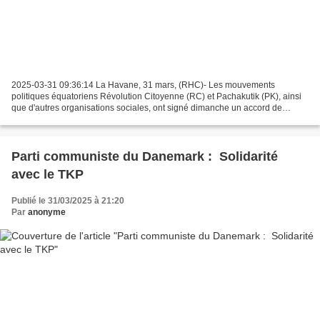
2025-03-31 09:36:14 La Havane, 31 mars, (RHC)- Les mouvements
politiques équatoriens Révolution Citoyenne (RC) et Pachakutik (PK), ainsi
que d'autres organisations sociales, ont signé dimanche un accord de
programme en 25 points, qualifié d’historique,...
Parti communiste du Danemark : Solidarité
avec le TKP
Publié le 31/03/2025 à 21:20
Par
anonyme