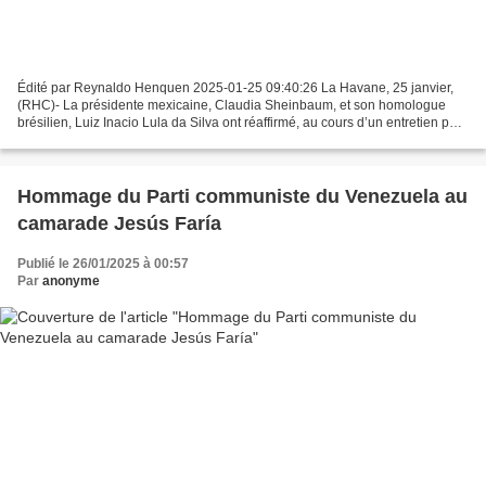
Édité par Reynaldo Henquen 2025-01-25 09:40:26 La Havane, 25 janvier,
(RHC)- La présidente mexicaine, Claudia Sheinbaum, et son homologue
brésilien, Luiz Inacio Lula da Silva ont réaffirmé, au cours d’un entretien par
téléphone leur engagement à renforcer...
Hommage du Parti communiste du Venezuela au
camarade Jesús Faría
Publié le 26/01/2025 à 00:57
Par
anonyme