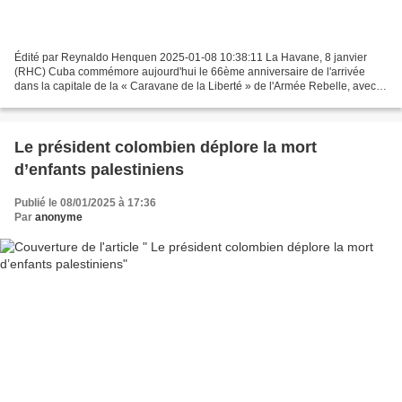
Édité par Reynaldo Henquen 2025-01-08 10:38:11 La Havane, 8 janvier
(RHC) Cuba commémore aujourd'hui le 66ème anniversaire de l'arrivée
dans la capitale de la « Caravane de la Liberté » de l'Armée Rebelle, avec
Fidel Castro à sa tête, après la victoire...
Le président colombien déplore la mort
d’enfants palestiniens
Publié le 08/01/2025 à 17:36
Par
anonyme