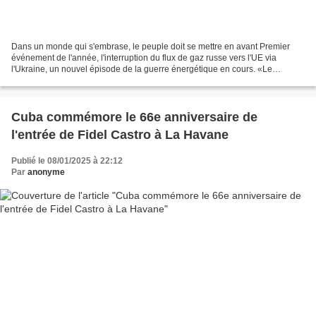
Dans un monde qui s'embrase, le peuple doit se mettre en avant Premier
événement de l'année, l'interruption du flux de gaz russe vers l'UE via
l'Ukraine, un nouvel épisode de la guerre énergétique en cours. «Le
gouvernement ne s’inquiète pas», disent...
Cuba commémore le 66e anniversaire de
l'entrée de Fidel Castro à La Havane
Publié le 08/01/2025 à 22:12
Par
anonyme