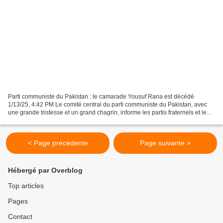
Parti communiste du Pakistan : le camarade Yousuf Rana est décédé
1/13/25, 4:42 PM Le comité central du parti communiste du Pakistan, avec
une grande tristesse et un grand chagrin, informe les partis fraternels et les
camarades que le camarade Yousuf...
< Page précédente
Page suivante >
Hébergé par Overblog
Top articles
Pages
Contact