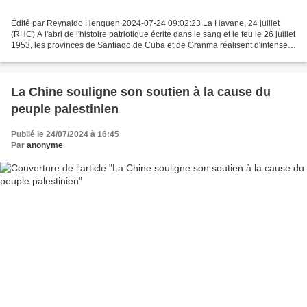
Édité par Reynaldo Henquen 2024-07-24 09:02:23 La Havane, 24 juillet
(RHC) A l'abri de l'histoire patriotique écrite dans le sang et le feu le 26 juillet
1953, les provinces de Santiago de Cuba et de Granma réalisent d'intenses
journées de travail productif,...
La Chine souligne son soutien à la cause du
peuple palestinien
Publié le 24/07/2024 à 16:45
Par
anonyme