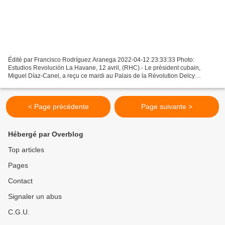
Édité par Francisco Rodríguez Aranega 2022-04-12 23:33:33 Photo:
Estudios Revolución La Havane, 12 avril, (RHC).- Le président cubain,
Miguel Díaz-Canel, a reçu ce mardi au Palais de la Révolution Delcy
Rodríguez, vice-présidente exécutive de la République...
< Page précédente
Page suivante >
Hébergé par Overblog
Top articles
Pages
Contact
Signaler un abus
C.G.U.