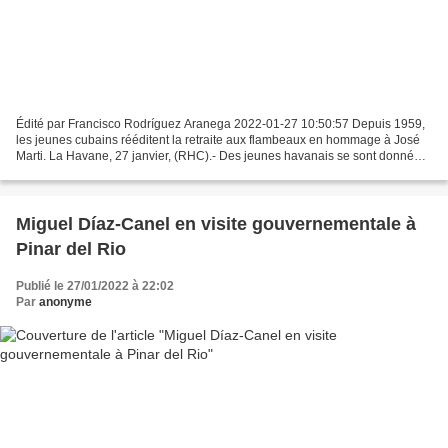
Édité par Francisco Rodríguez Aranega 2022-01-27 10:50:57 Depuis 1959,
les jeunes cubains rééditent la retraite aux flambeaux en hommage à José
Marti. La Havane, 27 janvier, (RHC).- Des jeunes havanais se sont donné
rendez-vous ce jeudi soir devant le...
Miguel Díaz-Canel en visite gouvernementale à
Pinar del Rio
Publié le 27/01/2022 à 22:02
Par
anonyme