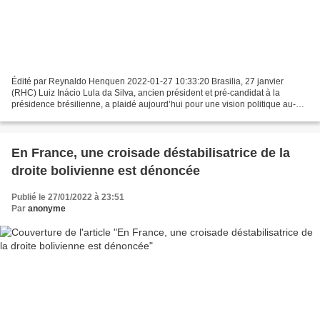
Édité par Reynaldo Henquen 2022-01-27 10:33:20 Brasilia, 27 janvier
(RHC) Luiz Inácio Lula da Silva, ancien président et pré-candidat à la
présidence brésilienne, a plaidé aujourd’hui pour une vision politique au-
delà des élections prévues pour octobre...
En France, une croisade déstabilisatrice de la
droite bolivienne est dénoncée
Publié le 27/01/2022 à 23:51
Par
anonyme