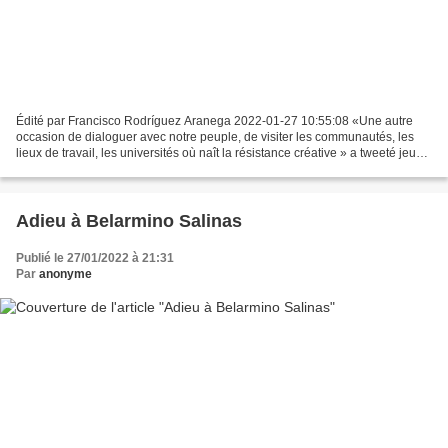
Édité par Francisco Rodríguez Aranega 2022-01-27 10:55:08 «Une autre
occasion de dialoguer avec notre peuple, de visiter les communautés, les
lieux de travail, les universités où naît la résistance créative » a tweeté jeudi
matin le président cubain....
Adieu à Belarmino Salinas
Publié le 27/01/2022 à 21:31
Par
anonyme