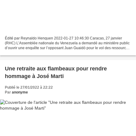
Édité par Reynaldo Henquen 2022-01-27 10:46:30 Caracas, 27 janvier
(RHC) L’Assemblée nationale du Venezuela a demandé au ministère public
d’ouvrir une enquête sur l’opposant Juan Guaidó pour le vol des ressources
du pays. Dans un accord approuvé au Parlement,...
Une retraite aux flambeaux pour rendre
hommage à José Marti
Publié le 27/01/2022 à 22:22
Par
anonyme