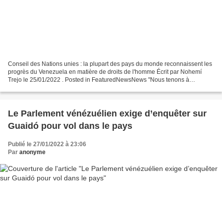
Conseil des Nations unies : la plupart des pays du monde reconnaissent les
progrès du Venezuela en matière de droits de l'homme Écrit par Nohemí
Trejo le 25/01/2022 . Posted in FeaturedNewsNews "Nous tenons à
remercier les nombreux pays qui ont mis en...
Le Parlement vénézuélien exige d’enquêter sur
Guaidó pour vol dans le pays
Publié le 27/01/2022 à 23:06
Par
anonyme