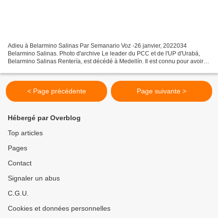
Adieu à Belarmino Salinas Par Semanario Voz -26 janvier, 2022034
Belarmino Salinas. Photo d'archive Le leader du PCC et de l'UP d'Urabá,
Belarmino Salinas Rentería, est décédé à Medellín. Il est connu pour avoir
été le premier maire de la municipalité...
< Page précédente
Page suivante >
Hébergé par Overblog
Top articles
Pages
Contact
Signaler un abus
C.G.U.
Cookies et données personnelles