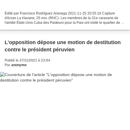
Édité par Francisco Rodríguez Aranega 2021-11-25 20:55:16 Capture
d'écran La Havane, 25 nov. (RHC)- Les membres de la 31e caravane de
l'amitié États-Unis Cuba des Pasteurs pour la Paix ont visité le quartier de La
Timba, l'une des 65 communautés défavorisées...
L'opposition dépose une motion de destitution
contre le président péruvien
Publié le 27/11/2021 à 23:04
Par
anonyme