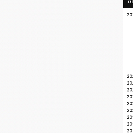
20
20
20
20
20
20
20
20
20
20