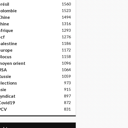
résil
1560
colombie
1523
Chine
1494
hine
1316
frique
1293
pcf
1276
alestine
1186
europe
1172
locus
1158
moyen orient
1096
USA
1064
ussie
1059
lections
973
sie
915
yndicat
897
Covid19
872
PCV
831