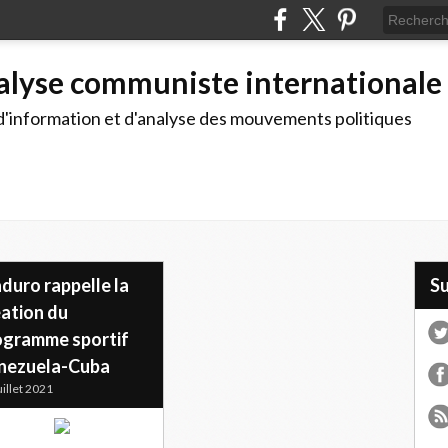
alyse communiste internationale
d'information et d'analyse des mouvements politiques
duro rappelle la
S
éation du
ogramme sportif
nezuela-Cuba
uillet 2021