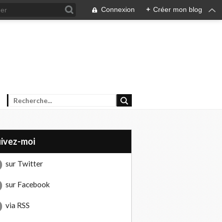
Connexion
+
Créer mon blog
uivez-moi
sur Twitter
sur Facebook
via RSS