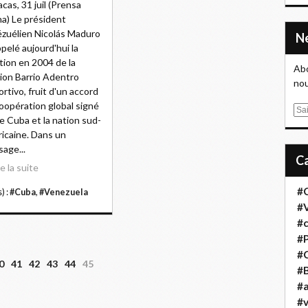
acas, 31 juil (Prensa
na) Le président
zuélien Nicolás Maduro
ppelé aujourd'hui la
tion en 2004 de la
Abo
ion Barrio Adentro
nou
rtivo, fruit d'un accord
oopération global signé
E
e Cuba et la nation sud-
m
icaine. Dans un
a
age...
i
re la suite
l
#
) :
#Cuba
,
#Venezuela
#
#
#
#
0
41
42
43
44
45
#B
#a
#