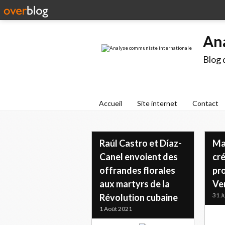
An
Blog 
Accueil
Site internet
Contact
Raúl Castro et Díaz-
Ma
Canel envoient des
cr
offrandes florales
pr
aux martyrs de la
Ve
31 J
Révolution cubaine
1 Août 2021