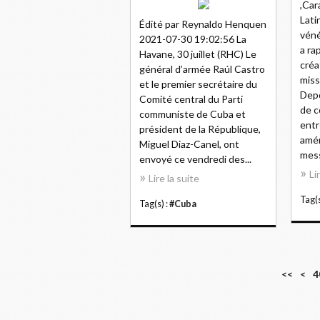
,Car
Lati
Édité par Reynaldo Henquen
véné
2021-07-30 19:02:56 La
a ra
Havane, 30 juillet (RHC) Le
créa
général d’armée Raúl Castro
miss
et le premier secrétaire du
Depo
Comité central du Parti
de c
communiste de Cuba et
entr
président de la République,
amér
Miguel Diaz-Canel, ont
mess
envoyé ce vendredi des...
Li
Lire la suite
Tag(s
Tag(s) :
#Cuba
1
2
3
<<
<
4
0
0
0