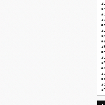
#b
#
#
#c
#a
#
#p
#
#B
#
#
#R
#é
#a
#s
#
#