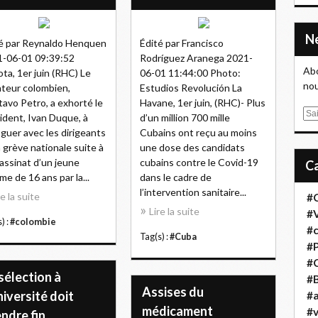
é par Reynaldo Henquen
Édité par Francisco
-06-01 09:39:52
Rodríguez Aranega 2021-
Abo
ta, 1er juin (RHC) Le
06-01 11:44:00 Photo:
nou
teur colombien,
Estudios Revolución La
avo Petro, a exhorté le
Havane, 1er juin, (RHC)- Plus
E
ident, Ivan Duque, à
d’un million 700 mille
m
oguer avec les dirigeants
Cubains ont reçu au moins
a
a grève nationale suite à
une dose des candidats
i
sassinat d’un jeune
cubains contre le Covid-19
l
e de 16 ans par la...
dans le cadre de
l’intervention sanitaire...
re la suite
#
Lire la suite
#
) :
#colombie
#
Tag(s) :
#Cuba
#
#
sélection à
#B
Assises du
niversité doit
#a
médicament
#
ndre fin