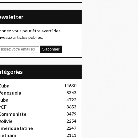
Newsletter
nnez-vous pour être averti des
veaux articles publiés.
Catégories
Cuba
14630
Venezuela
8363
cuba
4722
PCF
3653
Communiste
3479
olivie
2254
mérique latine
2247
vietnam
2111