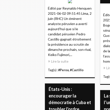
Édité par Reynaldo Henquen
2021-06-02 09:51:45 Lima, 2
Édit
juin (RHC) Un éminent
2021
analyste péruvien a averti
Bogo
aujourd’hui que si le
séna
candidat péruvien Pedro
Gust
Castillo gagnait étroitement
prés
la présidence au scrutin de
dial
dimanche prochain, son rival,
de l
Keiko Fujimori,...
l’as
Lire la suite
homm
Li
Tag(s) :
#Perou
,
#Castillo
Tag(s
États-Unis :
encourager la
La 
démocratie à Cuba et
l’u
troubler l'ordre
pre