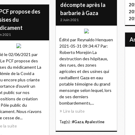
décompte après la
20
 PCF propose des
20
barbarie à Gaza
20
sises du
2 Juin 2021
dicament
in 2021
Édité par Reynaldo Henquen
2021-05-31 09:34:47 Par:
Roberto Morejón La
ié le 02/06/2021 par
destruction des hôpitaux,
Le PCF propose des
des rues, des zones
ses du médicament La
agricoles et des usines qui
émie de la Covid a
ravitaillent Gaza en eau
u encore plus criante
potable témoigne du grand
portance d’ouvrir un
mensonge selon lequel, lors
t public sur nos
de ses derniers
ositions de création
bombardements,...
 Pôle public du
Lire la suite
cament. Nous n’avons
e cesse de...
Tag(s) :
#Gaza
,
#palestine
re la suite