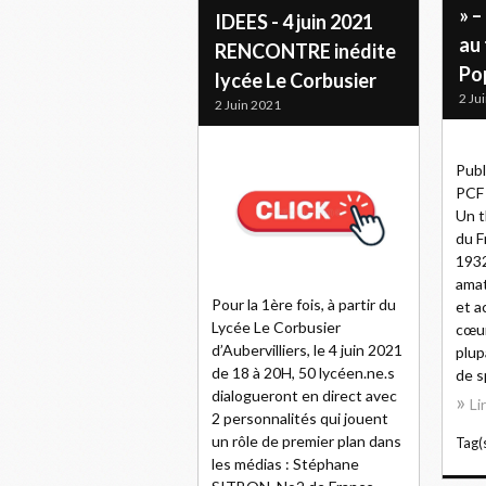
» –
IDEES - 4 juin 2021
au
RENCONTRE inédite
Pop
lycée Le Corbusier
2 Ju
2 Juin 2021
Publ
PCF 
Un t
du F
1932
amat
Pour la 1ère fois, à partir du
et a
Lycée Le Corbusier
cœur
d’Aubervilliers, le 4 juin 2021
plup
de 18 à 20H, 50 lycéen.ne.s
de s
dialogueront en direct avec
Li
2 personnalités qui jouent
un rôle de premier plan dans
Tag(s
les médias : Stéphane