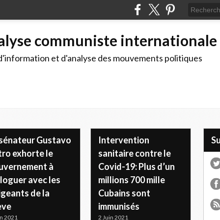
alyse communiste internationale
d'information et d'analyse des mouvements politiques
 sénateur Gustavo
Intervention
S
ro exhorte le
sanitaire contre le
uvernement à
Covid-19: Plus d’un
loguer avec les
millions 700 mille
igeants de la
Cubains sont
ève
immunisés
in 2021
2 Juin 2021