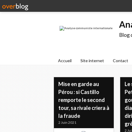
An
Blog 
Accueil
Site internet
Contact
Mise en garde au
Le
Pérou : si Castillo
Pet
remporte le second
go
tour, sa rivale criera à
dia
la fraude
dir
2 Juin 2021
gr
2 Ju