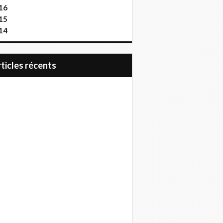
16
15
14
articles récents