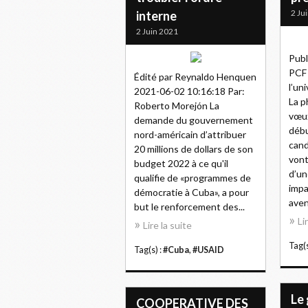
2 Ju
interne
2 Juin 2021
Publ
PCF 
Édité par Reynaldo Henquen
l’un
2021-06-02 10:16:18 Par:
La p
Roberto Morejón La
vœux
demande du gouvernement
débu
nord-américain d’attribuer
cand
20 millions de dollars de son
vont
budget 2022 à ce qu'il
d’un
qualifie de «programmes de
impa
démocratie à Cuba», a pour
aveni
but le renforcement des...
Li
Lire la suite
Tag(s
Tag(s) :
#Cuba
,
#USAID
Le
COOPERATIVE DES