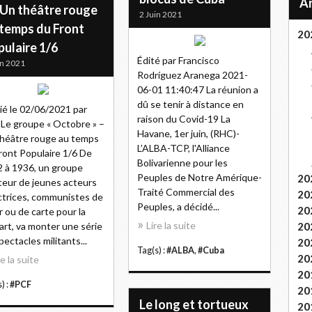
 Un théâtre rouge
2 Juin 2021
 temps du Front
20
ulaire 1/6
Édité par Francisco
in 2021
Rodríguez Aranega 2021-
06-01 11:40:47 La réunion a
dû se tenir à distance en
ié le 02/06/2021 par
raison du Covid-19 La
Le groupe « Octobre » –
Havane, 1er juin, (RHC)-
héâtre rouge au temps
L’ALBA-TCP, l'Alliance
ront Populaire 1/6 De
Bolivarienne pour les
 à 1936, un groupe
Peuples de Notre Amérique-
20
eur de jeunes acteurs
Traité Commercial des
20
ctrices, communistes de
Peuples, a décidé...
20
 ou de carte pour la
Lire la suite
art, va monter une série
20
pectacles militants...
20
Tag(s) :
#ALBA
,
#Cuba
20
re la suite
20
) :
#PCF
20
Le long et tortueux
20