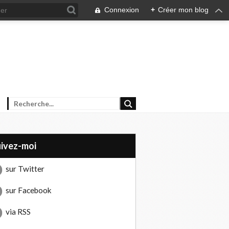
Connexion
+
Créer mon blog
uivez-moi
sur Twitter
sur Facebook
via RSS