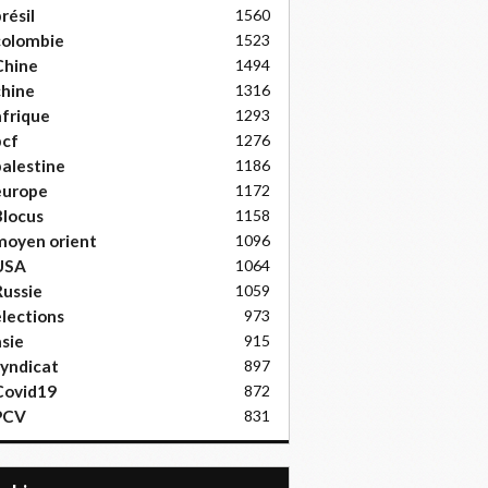
résil
1560
colombie
1523
Chine
1494
hine
1316
frique
1293
pcf
1276
alestine
1186
europe
1172
locus
1158
moyen orient
1096
USA
1064
ussie
1059
lections
973
sie
915
yndicat
897
Covid19
872
PCV
831