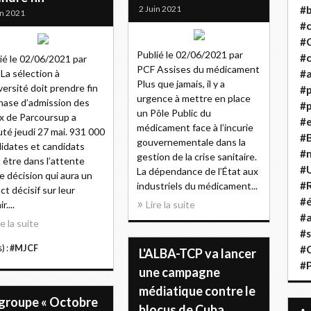
2 Juin 2021
#b
in 2021
#
#
Publié le 02/06/2021 par
#c
ié le 02/06/2021 par
PCF Assises du médicament
La sélection à
#a
Plus que jamais, il y a
iversité doit prendre fin
#
urgence à mettre en place
hase d’admission des
#p
un Pôle Public du
 de Parcoursup a
#
médicament face à l’incurie
té jeudi 27 mai. 931 000
#B
gouvernementale dans la
idates et candidats
#
gestion de la crise sanitaire.
 être dans l’attente
#
La dépendance de l’État aux
e décision qui aura un
#R
industriels du médicament...
ct décisif sur leur
#é
r....
Lire la suite
#a
re la suite
#s
) :
#MJCF
#
L'ALBA-TCP va lancer
#
une campagne
médiatique contre le
 groupe « Octobre
blocus de Cuba