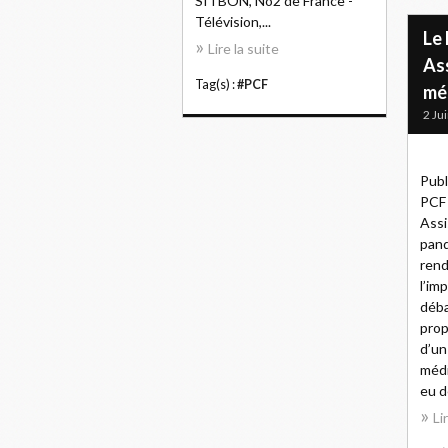
SITBON, No2 de France -
Télévision,...
Le
Lire la suite
As
Tag(s) :
#PCF
mé
2 Ju
Publ
PCF 
Assi
pand
rend
l’im
déba
prop
d’un
médi
eu d
Li