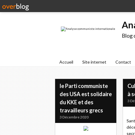
An
Blog 
Accueil
Site internet
Contact
le Parti communiste
Cu
des USA est solidaire
à s
3 D
du KKE et des
travailleurs grecs
3 Décembre 2020
Sant
déce
secr