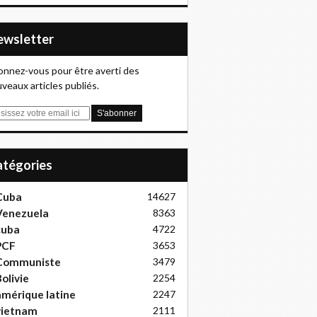
Newsletter
nnez-vous pour être averti des
veaux articles publiés.
Catégories
Cuba
14627
Venezuela
8363
cuba
4722
PCF
3653
Communiste
3479
olivie
2254
mérique latine
2247
vietnam
2111