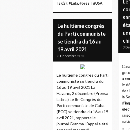
Le
Tag(s) :
#Lula
,
#brésil
,
#USA
co
sa
ét
Le huitième congrès
un
du Parti communiste
ch
se tiendra du 16 au
3 D
19 avril 2021
3 Décembre 2020
Cara
gou
Le huitième congrès du Parti
a co
communiste se tiendra du
le d
16 au 19 avril 2021 La
des 
Havane, 2 décembre (Prensa
la S
Latina) Le 8e Congrès du
d'im
Parti communiste de Cuba
élec
(PCC) se tiendra du 16 au 19
rais
avril 2021, rapporte le
nati
journal Granma. L'appel a été
Li
annoncé mercredi...