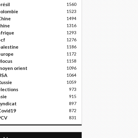
résil
1560
colombie
1523
Chine
1494
hine
1316
frique
1293
pcf
1276
alestine
1186
europe
1172
locus
1158
moyen orient
1096
USA
1064
ussie
1059
lections
973
sie
915
yndicat
897
Covid19
872
PCV
831