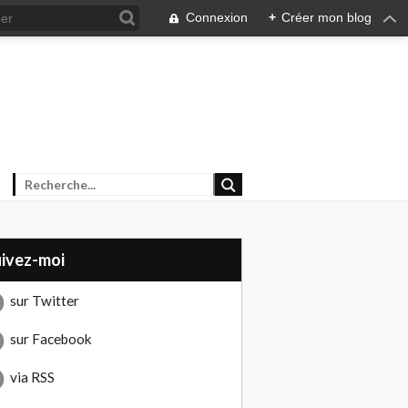
Connexion
+
Créer mon blog
uivez-moi
sur Twitter
sur Facebook
via RSS