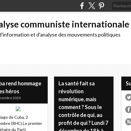
alyse communiste internationale
d'information et d'analyse des mouvements politiques
ba rend hommage
La santé fait sa
S
es héros
révolution
écembre 2020
numérique, mais
comment ? Sous le
contrôle de qui, au
iago de Cuba, 2
profit de qui ? Lundi 7
mbre (RHC) Le premier
étaire du Parti
décembre de 18 h à