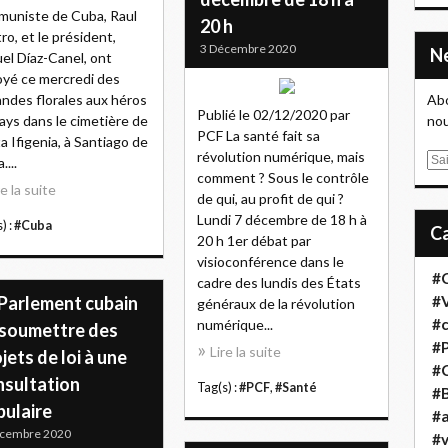
uniste de Cuba, Raul
20 h
ro, et le président,
3 Décembre 2020
el Díaz-Canel, ont
yé ce mercredi des
andes florales aux héros
Abo
Publié le 02/12/2020 par
ays dans le cimetière de
nou
PCF La santé fait sa
a Ifigenia, à Santiago de
révolution numérique, mais
E
....
comment ? Sous le contrôle
m
re la suite
de qui, au profit de qui ?
a
Lundi 7 décembre de 18 h à
i
) :
#Cuba
20 h 1er débat par
l
visioconférence dans le
#
cadre des lundis des États
 Parlement cubain
#
généraux de la révolution
#
numérique...
 soumettre des
#
Lire la suite
jets de loi à une
#
nsultation
Tag(s) :
#PCF
,
#Santé
#B
pulaire
#a
écembre 2020
#