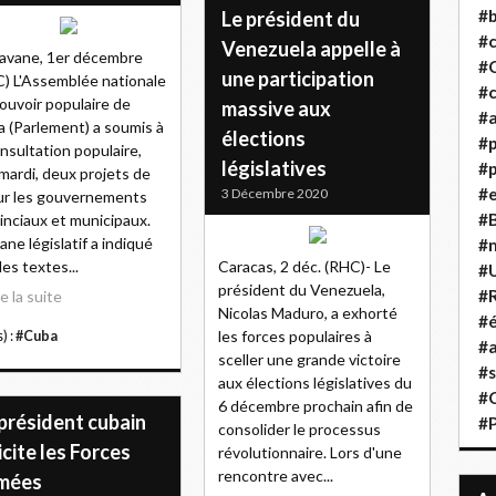
#b
Le président du
#
Venezuela appelle à
avane, 1er décembre
#
une participation
) L'Assemblée nationale
#c
ouvoir populaire de
massive aux
#a
 (Parlement) a soumis à
élections
#
onsultation populaire,
législatives
#p
mardi, deux projets de
#
3 Décembre 2020
sur les gouvernements
#B
inciaux et municipaux.
gane législatif a indiqué
#
les textes...
Caracas, 2 déc. (RHC)- Le
#
président du Venezuela,
#R
re la suite
Nicolas Maduro, a exhorté
#é
les forces populaires à
) :
#Cuba
#a
sceller une grande victoire
#s
aux élections législatives du
#
6 décembre prochain afin de
président cubain
#
consolider le processus
icite les Forces
révolutionnaire. Lors d'une
rencontre avec...
mées