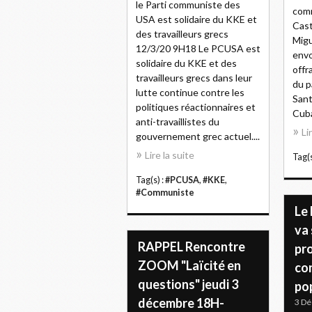
le Parti communiste des
comm
USA est solidaire du KKE et
Cast
des travailleurs grecs
Migu
12/3/20 9H18 Le PCUSA est
envo
solidaire du KKE et des
offr
travailleurs grecs dans leur
du p
lutte continue contre les
Sant
politiques réactionnaires et
Cuba
anti-travaillistes du
Li
gouvernement grec actuel....
Lire la suite
Tag(s
Tag(s) :
#PCUSA
,
#KKE
,
#Communiste
Le
va
RAPPEL Rencontre
pro
ZOOM "Laïcité en
co
questions" jeudi 3
po
décembre 18H-
3 D