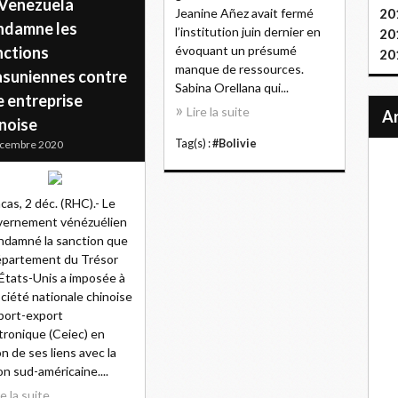
 Venezuela
Jeanine Añez avait fermé
20
ndamne les
l’institution juin dernier en
20
nctions
évoquant un présumé
20
manque de ressources.
asuniennes contre
Sabina Orellana qui...
e entreprise
Lire la suite
inoise
Tag(s) :
#Bolivie
écembre 2020
cas, 2 déc. (RHC).- Le
vernement vénézuélien
ndamné la sanction que
épartement du Trésor
États-Unis a imposée à
ociété nationale chinoise
port-export
tronique (Ceiec) en
on de ses liens avec la
on sud-américaine....
re la suite