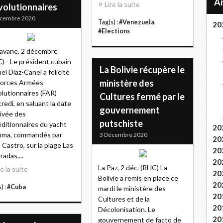
Lire la suite
volutionnaires
écembre 2020
Tag(s) :
#Venezuela
,
20
#Elections
avane, 2 décembre
) - Le président cubain
La Bolivie récupère le
el Diaz-Canel a félicité
ministère des
Forces Armées
lutionnaires (FAR)
Cultures fermé par le
redi, en saluant la date
gouvernement
rivée des
putschiste
ditionnaires du yacht
20
nma, commandés par
3 Décembre 2020
20
l Castro, sur la plage Las
20
radas,...
20
La Paz, 2 déc. (RHC) La
re la suite
20
Bolivie a remis en place ce
20
) :
#Cuba
mardi le ministère des
20
Cultures et de la
20
Décolonisation. Le
20
gouvernement de facto de