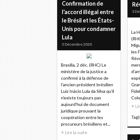
Confirmation de
Ré
l'accord illégal entre
3 D
le Brésil et les États-
Unis pour condamner
La H
Lula
(RHC
3 Décembre 2020
Migu
les 
Révo
Brasilia, 2 déc. (RHC) Le
merc
ministère de la justice a
d'ar
confirmé à la défense de
expé
l'ancien président brésilien
Gra
Luiz Inácio Lula da Silva qu'il
Fide
n'existe toujours pas
Colo
aujourd'hui de document
Li
juridique prouvant la
coopération entre les
Tag(s
procureurs brésiliens et...
Lire la suite