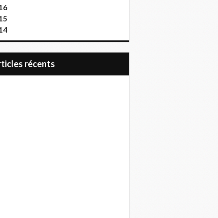
16
15
14
articles récents