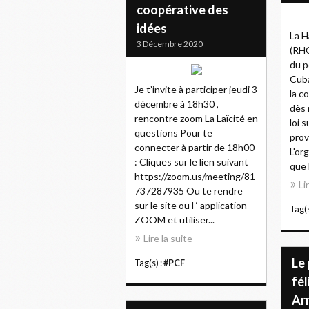
coopérative des
idées
La H
3 Décembre 2020
(RHC
du p
Cuba
Je t’invite à participer jeudi 3
la c
décembre à 18h30 ,
dès 
rencontre zoom La Laïcité en
loi 
questions Pour te
prov
connecter à partir de 18h00
L'or
: Cliques sur le lien suivant
que 
https://zoom.us/meeting/81
Li
737287935 Ou te rendre
sur le site ou l ‘ application
Tag(s
ZOOM et utiliser...
Lire la suite
Le 
Tag(s) :
#PCF
fél
Ar