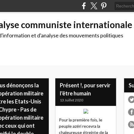
alyse communiste internationale
d'information et d'analyse des mouvements politiques
us dénonçons la
Présent !, pour servir
S
pération militaire
l'être humain
13 Juillet 2020
re les Etats-Unis
Chypre - Pas de
pération militaire
Pour la première fois, le
c ceux qui ont
peuple azéri recevra la
chaleureuse étreinte de la
nifié le double