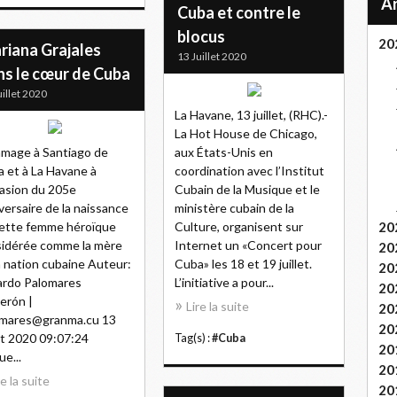
Cuba et contre le
blocus
20
riana Grajales
13 Juillet 2020
ns le cœur de Cuba
uillet 2020
La Havane, 13 juillet, (RHC).-
La Hot House de Chicago,
mage à Santiago de
aux États-Unis en
 et à La Havane à
coordination avec l’Institut
casion du 205e
Cubain de la Musique et le
versaire de la naissance
ministère cubain de la
ette femme héroïque
Culture, organisent sur
20
idérée comme la mère
Internet un «Concert pour
20
a nation cubaine Auteur:
Cuba» les 18 et 19 juillet.
20
ardo Palomares
L’initiative a pour...
20
erón |
Lire la suite
20
omares@granma.cu 13
20
let 2020 09:07:24
Tag(s) :
#Cuba
20
ue...
20
re la suite
20