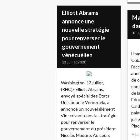
Elliott Abrams
Ma
annonce une
da
nouvelle stratégie
13 J
pour renverser le
gouvernement
Hom
vénézuélien
Cuba
13 Juillet 2020
l'oc
anni
de c
Washington, 13 juillet,
cons
(RHC).- Elliott Abrams,
de l
envoyé spécial des États-
Edu
Unis pour le Venezuela, a
Cald
annoncé un nouvel élément
pal
s’inscrivant dans la stratégie
juil
pour renverser le
Plaq
gouvernement du président
Li
Nicolás Maduro. Au cours