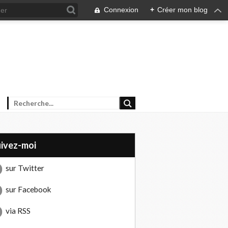
Connexion
+
Créer mon blog
uivez-moi
sur Twitter
sur Facebook
via RSS