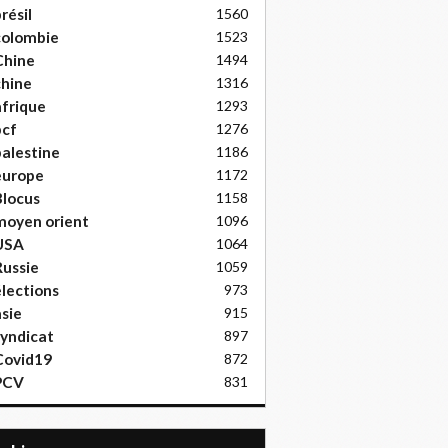
résil
1560
colombie
1523
Chine
1494
hine
1316
frique
1293
pcf
1276
alestine
1186
europe
1172
locus
1158
moyen orient
1096
USA
1064
ussie
1059
lections
973
sie
915
yndicat
897
Covid19
872
PCV
831