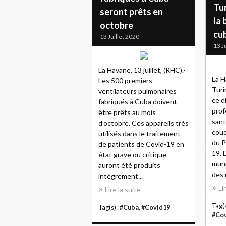
Tu
seront prêts en
la 
octobre
cu
13 Juillet 2020
13 J
La Havane, 13 juillet, (RHC).-
La H
Les 500 premiers
Turi
ventilateurs pulmonaires
ce d
fabriqués à Cuba doivent
prof
être prêts au mois
sant
d’octobre. Ces appareils très
coud
utilisés dans le traitement
du P
de patients de Covid-19 en
19. 
état grave ou critique
muni
auront été produits
des 
intègrement...
Li
Lire la suite
Tag(s
Tag(s) :
#Cuba
,
#Covid19
#Co