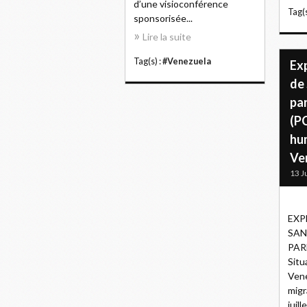
d’une visioconférence
Tag(s
sponsorisée...
Lire la suite
Tag(s) :
#Venezuela
Exp
de
pa
(PC
hu
Ve
13 J
EXP
SAN
PAR
Situ
Vene
migr
juil