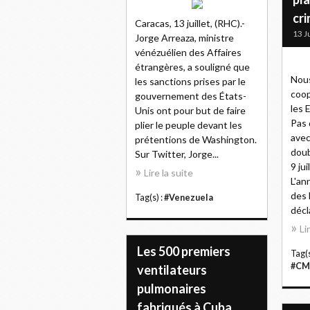
cri
Caracas, 13 juillet, (RHC).-
13 J
Jorge Arreaza, ministre
vénézuélien des Affaires
étrangères, a souligné que
Nous
les sanctions prises par le
coop
gouvernement des États-
les 
Unis ont pour but de faire
Pas 
plier le peuple devant les
avec
prétentions de Washington.
doub
Sur Twitter, Jorge...
9 ju
Lire la suite
L'an
des 
Tag(s) :
#Venezuela
décla
Li
Les 500 premiers
Tag(s
#CM
ventilateurs
pulmonaires
fabriqués à Cuba