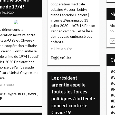
coopération médicale
me de 1974 !
cubaine Auteur: Leidys
uillet 2020
Maria Labrador Herrera |
internet@granma.cu 13
juillet 2020 11:07:16 Photo:
Abo
 dénonçons la
Yander Zamora Cette Île a
nou
ération militaire entre
de nouveau embrassé ses
Etats-Unis et Chypre -
E
enfants...
de coopération militaire
m
Lire la suite
 ceux qui ont planifié le
a
le crime de 1974 ! Jeudi
i
Tag(s) :
#Cuba
illet 2020 Déclarations
l
nonce de l'ambassade
#
États-Unis à Chypre, qui
Le président
#
re...
#
argentin appelle
re la suite
#
toutes les forces
) :
#Chypre
,
#CPC
,
#WPC
,
#
politiques à lutter de
P
#B
concert contre le
#a
Covid-19
#