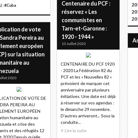
Centenaire du PCF :
20
) :
#Cuba
réservez « Les
20
20
communistes en
Tarn-et-Garonne :
lication de vote
1920 - 1944 »
 Sandra Pereira au
13 Juillet 2020
rlement européen
P) sur la situation
manitaire au
CENTENAIRE DU PCF 1920
nezuela
- 2020 La Fédération 82 du
PCF et les « Nouvelles 82 »
uillet 2020
prévoient de marquer cet
anniversaire par plusieurs
initiatives. Une date est déjà
LICATION DE VOTE DE
à réserver sur vos agendas :
DRA PEREIRA AU
le dimanche 29 novembre.
LEMENT EUROPÉEN
D'autres arriveront... Sous la
ation humanitaire au
conduite...
zuela et crise des
ants et des réfugiés 12
Lire la suite
let 2020 Depuis qu'elle