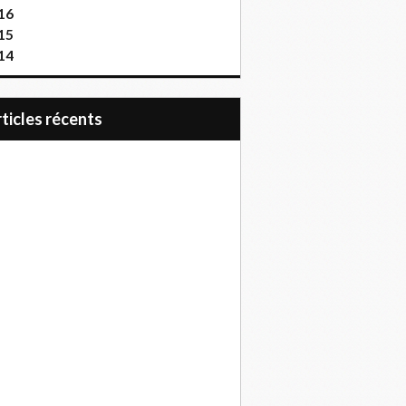
16
15
14
articles récents