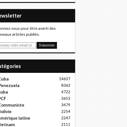
Newsletter
nnez-vous pour être averti des
veaux articles publiés.
Catégories
Cuba
14637
Venezuela
8363
cuba
4722
PCF
3653
Communiste
3479
olivie
2254
mérique latine
2247
vietnam
2111