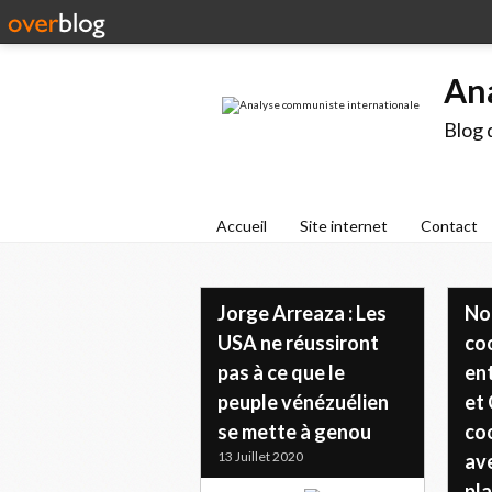
An
Blog 
Accueil
Site internet
Contact
Jorge Arreaza : Les
No
USA ne réussiront
coo
pas à ce que le
ent
peuple vénézuélien
et 
se mette à genou
coo
13 Juillet 2020
ave
pla