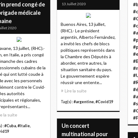
rin prend congé de
13 Juillet 2020
#b
#
brigade médicale
#
baine
Buenos Aires, 13 juillet,
#c
uillet 2020
(RHC).- Le président
#a
argentin, Alberto Fernández,
#
a invité les chefs de blocs
#p
avane, 13 juillet, (RHC).-
politiques représentés dans
#
n, en Italie, a pris congé
la Chambre des Députés à
#B
imanche des cadres
aborder, entre autres, la
essionnels cubains de la
#
situation sanitaire du pays.
é qui ont lutté coude à
#
Le gouvernement espère
e avec les personnels
#R
réussir une entente...
iémont contre le Covid-
#é
Lire la suite
Des autorités
#a
cipales et régionales,
Tag(s) :
#argentine
,
#Covid19
#s
représentants...
#
re la suite
#
Un concert
) :
#Cuba
,
#Italie
,
vid19
multinational pour