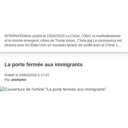
INTERNATIONAL publié le 23/04/2020 La Chine, l’ONU, le multilatéralisme
et le monde émergent, cibles de Trump visuel_Chine.jpg Le coronavirus est
devenu pour les États-Unis un nouveau facteur de conflit avec la Chine. La
confrontation, déclenchée d’abord...
La porte fermée aux immigrants
Publié le 24/04/2020 à 17:07
Par
anonyme