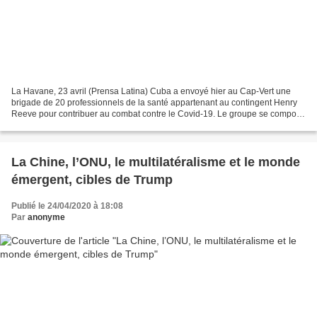
La Havane, 23 avril (Prensa Latina) Cuba a envoyé hier au Cap-Vert une
brigade de 20 professionnels de la santé appartenant au contingent Henry
Reeve pour contribuer au combat contre le Covid-19. Le groupe se compose
de cinq médecins, 10 diplômés en soins...
La Chine, l’ONU, le multilatéralisme et le monde
émergent, cibles de Trump
Publié le 24/04/2020 à 18:08
Par
anonyme