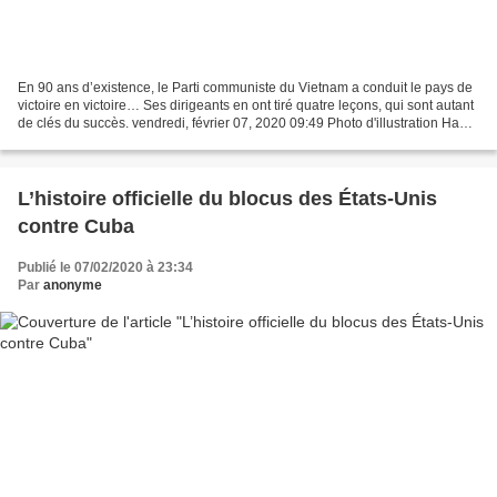
En 90 ans d’existence, le Parti communiste du Vietnam a conduit le pays de
victoire en victoire… Ses dirigeants en ont tiré quatre leçons, qui sont autant
de clés du succès. vendredi, février 07, 2020 09:49 Photo d'illustration Hanoi
(VNA) - En 90 ans...
L’histoire officielle du blocus des États-Unis
contre Cuba
Publié le 07/02/2020 à 23:34
Par
anonyme