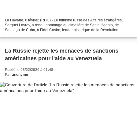
La Havane, 6 février, (RHC).- Le ministre russe des Affaires étrangères,
Sergueï Lavrov, a rendu hommage au cimetière de Santa Ifigenia, de
Santiago de Cuba, à Fidel Castro, leader historique de la Révolution
cubaine. À son arrivée ce mercredi à l’aéroport...
La Russie rejette les menaces de sanctions
américaines pour l'aide au Venezuela
Publié le 08/02/2020 à 01:48
Par
anonyme