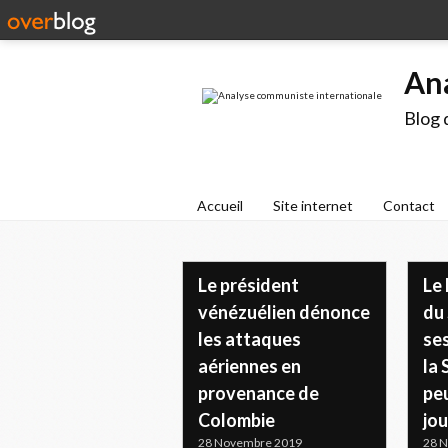
An
Blog 
Accueil
Site internet
Contact
Le président
Le
vénézuélien dénonce
du
les attaques
ses
aériennes en
la
provenance de
peu
Colombie
jou
28 Novembre 2019
28 