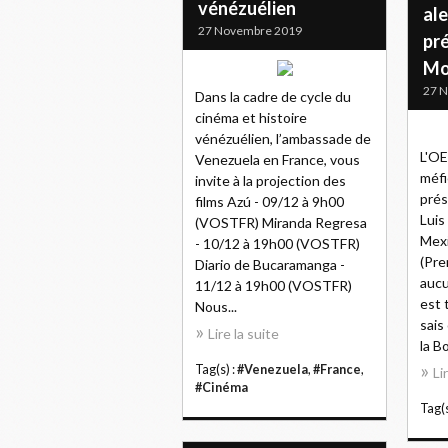
vénézuélien
ale
27 Novembre 2019
pr
Mo
27 
Dans la cadre de cycle du
cinéma et histoire
vénézuélien, l’ambassade de
L'OE
Venezuela en France, vous
méfi
invite à la projection des
prés
films Azú - 09/12 à 9h00
Luis
(VOSTFR) Miranda Regresa
Mex
- 10/12 à 19h00 (VOSTFR)
(Pre
Diario de Bucaramanga -
aucu
11/12 à 19h00 (VOSTFR)
est 
Nous...
sais
Lire la suite
la Bo
Tag(s) :
#Venezuela
,
#France
,
Li
#Cinéma
Tag(s