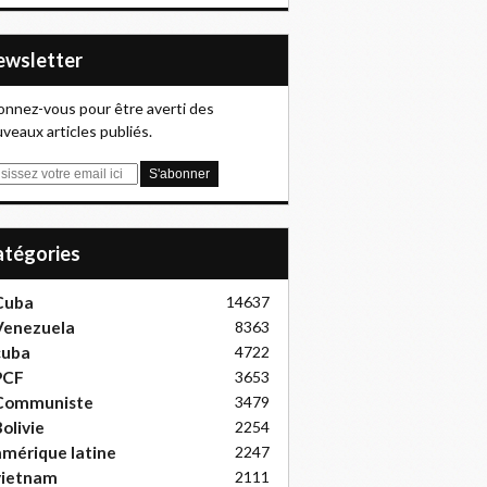
Newsletter
nnez-vous pour être averti des
veaux articles publiés.
Catégories
Cuba
14637
Venezuela
8363
cuba
4722
PCF
3653
Communiste
3479
olivie
2254
mérique latine
2247
vietnam
2111