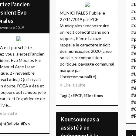
rtez l'ancien
#b
#
ésident Evo
MUNICIPALES Publié le
#
27/11/2019 par PCF
rales
#c
Municipales : reconstruire
Novembre 2019
un récit collectif Dans son
#a
rapport, Pierre Lacaze
#
rappelle le caractère inédit
#p
A est putschiste ,
des municipales 2020 (crise
#
ez-vous, alertez l'ancien
sociale, recomposition
#B
ident Evo Morales Par
politique, paysage communal
 Manuel Arce Isaac
#
marqué par
ique, 27 novembre
#
l’intercommunalité)...
nsa Latina) Qu'il n'y ait
#R
Lire la suite
n doute, l'OEA a été et
#é
toujours putschiste, je le
#a
Tag(s) :
#PCF
,
#Elections
 car c'est l'expérience de
#s
livie,...
#
re la suite
#
Koutsoumpas a
) :
#Bolivie
,
#Evo
assisté à un
événement à la