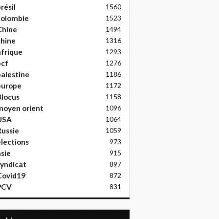
résil
1560
colombie
1523
Chine
1494
hine
1316
frique
1293
pcf
1276
alestine
1186
europe
1172
locus
1158
moyen orient
1096
USA
1064
ussie
1059
lections
973
sie
915
yndicat
897
Covid19
872
PCV
831