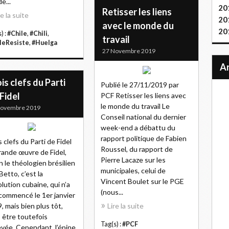
e...
20
Retisser les liens
re la suite
20
avec le monde du
20
) :
#Chile
,
#Chili
,
travail
leResiste
,
#Huelga
27 Novembre 2019
is clefs du Parti
Publié le 27/11/2019 par
Fidel
PCF Retisser les liens avec
le monde du travail Le
Novembre 2019
Conseil national du dernier
week-end a débattu du
rapport politique de Fabien
s clefs du Parti de Fidel
Roussel, du rapport de
rande œuvre de Fidel,
Pierre Lacaze sur les
n le théologien brésilien
municipales, celui de
Betto, c’est la
Vincent Boulet sur le PGE
lution cubaine, qui n’a
(nous...
commencé le 1er janvier
, mais bien plus tôt,
Lire la suite
 être toutefois
Tag(s) :
#PCF
vée. Cependant, l’épine