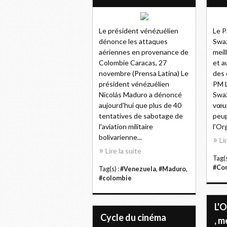
Le président vénézuélien
Le P
dénonce les attaques
Swaz
aériennes en provenance de
meil
Colombie Caracas, 27
et a
novembre (Prensa Latina) Le
des 
président vénézuélien
PM L
Nicolás Maduro a dénoncé
Swaz
aujourd'hui que plus de 40
vœux
tentatives de sabotage de
peup
l'aviation militaire
l'Or
bolivarienne...
Li
Lire la suite
Tag(s
#Co
Tag(s) :
#Venezuela
,
#Maduro
,
#colombie
L'
Cycle du cinéma
, m