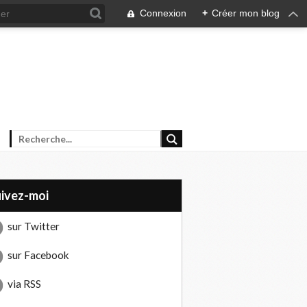
Connexion
+
Créer mon blog
uivez-moi
sur Twitter
sur Facebook
via RSS