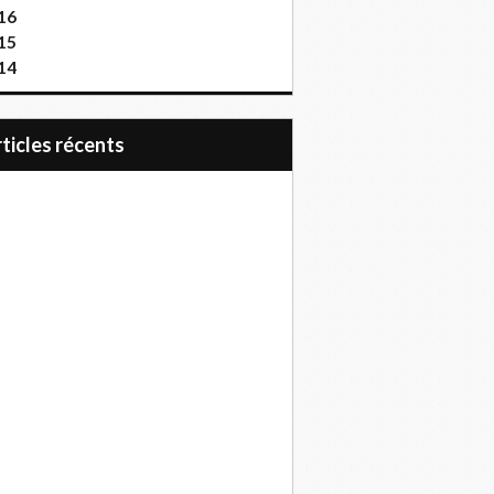
16
15
14
articles récents