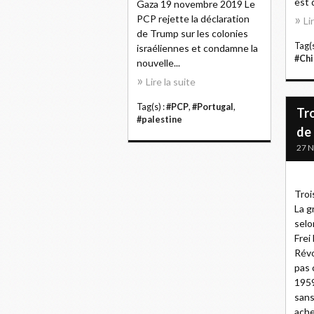
est d
Gaza 19 novembre 2019 Le
PCP rejette la déclaration
Li
de Trump sur les colonies
Tag(s
israéliennes et condamne la
#Chi
nouvelle...
Lire la suite
Tag(s) :
#PCP
,
#Portugal
,
Tro
#palestine
de 
27 
Troi
La g
selo
Frei 
Révo
pas 
1959
sans
ache