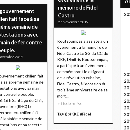
mémoire de Fidel
 gouvernement
20
Castro
lien fait face à sa
27 Novembre 2019
xième semaine de
otestations avec
Koutsoumpas a assisté à un
main de fer contre
événement à la mémoire de
peuple.
Fidel Castro Le SG du CC du
Novembre 2019
KKE, Dimitris Koutsoumpas,
a participé à un événement
commémorant le dirigeant
20
ouvernement chilien fait
de la révolution cubaine,
20
 à sa sixième semaine de
Fidel Castro, à l’occasion du
20
estations avec sa main
troisième anniversaire de sa
er contre le peuple.
20
mort,...
6:16 h Santiago du Chili,
20
Lire la suite
ovembre (RHC) Le
20
ernement chilien fait
20
Tag(s) :
#KKE
,
#Fidel
 à la sixième semaine de
20
estations et sa recette
20