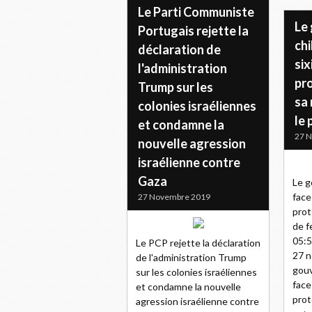
Le Parti Communiste
Le
Portugais rejette la
chi
déclaration de
si
l'administration
pr
Trump sur les
sa 
colonies israéliennes
le 
et condamne la
27 
nouvelle agression
israélienne contre
Gaza
Le g
face
27 Novembre 2019
prot
de f
05:5
Le PCP rejette la déclaration
27 n
de l'administration Trump
gouv
sur les colonies israéliennes
face
et condamne la nouvelle
prot
agression israélienne contre