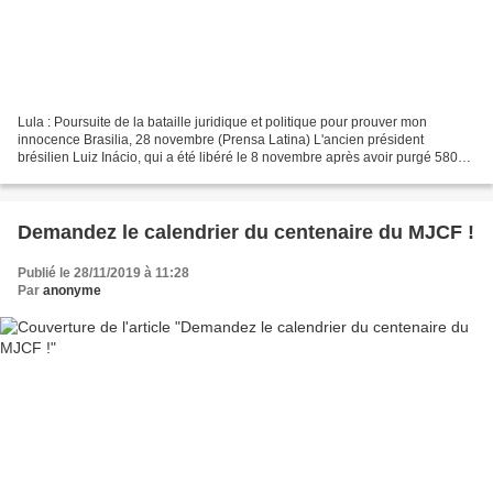
Lula : Poursuite de la bataille juridique et politique pour prouver mon
innocence Brasilia, 28 novembre (Prensa Latina) L'ancien président
brésilien Luiz Inácio, qui a été libéré le 8 novembre après avoir purgé 580
jours de prison, a déclaré aujourd'hui...
Demandez le calendrier du centenaire du MJCF !
Publié le 28/11/2019 à 11:28
Par
anonyme