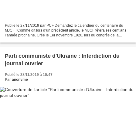
Publié le 27/11/2019 par PCF Demandez le calendrier du centenaire du
MJCF ! Comme dit lors d’un précédent article, le MJCF fêtera ses cent ans
l’année prochaine. Créé le 1er novembre 1920, lors du congrès de la
Bellevilloise, le MJCF a pendant un siècle...
Parti communiste d'Ukraine : Interdiction du
journal ouvrier
Publié le 28/11/2019 à 10:47
Par
anonyme