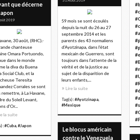
31 Août 2019
vant que décerne
#b
#
 Japon
#
oût 2019
59 mois se sont écoulés
#c
depuis la nuit du 26 au 27
#a
septembre 2014 et les
#
avane, 30 août, (RHC).-
parents des 43 normaliens
rande chanteuse
d'Ayotzinapa, dans l'état
#p
ine Omara Portuondo,
mexicain de Guerrero, sont
#
ue dans le monde
toujours dans l'attente de la
#B
e la diva du Buena
vérité et de la justice au
#
a Social Club, et la
sujet de la disparition de
#
cheuse Teresita
leurs enfants,...
#R
andez Corrales se sont
Lire la suite
#é
 remettre, à La Havane,
#a
dre du Soleil Levant,
Tag(s) :
#Ayotzinapa
,
#s
#Mexique
ns d'Or...
#
re la suite
#
) :
#Cuba
,
#Japon
Le blocus américain
contre le Venezuela