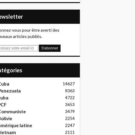
Newsletter
nnez-vous pour être averti des
veaux articles publiés.
Catégories
Cuba
14627
Venezuela
8363
cuba
4722
PCF
3653
Communiste
3479
olivie
2254
mérique latine
2247
vietnam
2111