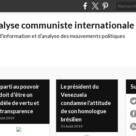
alyse communiste internationale
d'information et d'analyse des mouvements politiques
parti au pouvoir
Le président du
S
doit d’être un
Venezuela
dèle de vertu et
condamne l'attitude
 transparence
de son homologue
oût 2019
brésilien
31 Août 2019