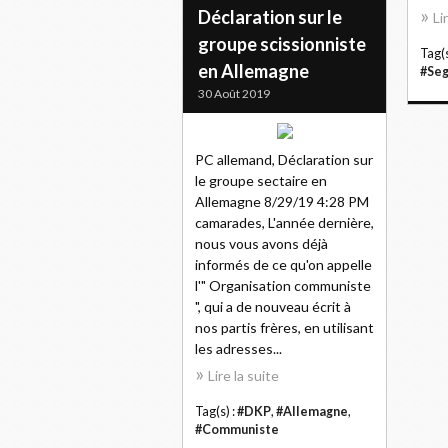
Déclaration sur le
Li
groupe scissionniste
Tag(s
en Allemagne
#Se
30 Août 2019
PC allemand, Déclaration sur
le groupe sectaire en
Allemagne 8/29/19 4:28 PM
camarades, L'année dernière,
nous vous avons déjà
informés de ce qu'on appelle
l'" Organisation communiste
", qui a de nouveau écrit à
nos partis frères, en utilisant
les adresses...
Lire la suite
Tag(s) :
#DKP
,
#Allemagne
,
#Communiste