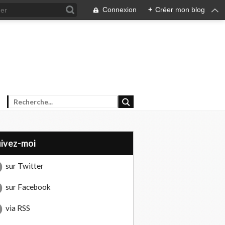
Connexion
+
Créer mon blog
uivez-moi
sur Twitter
sur Facebook
via RSS