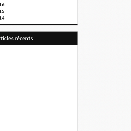
16
15
14
articles récents