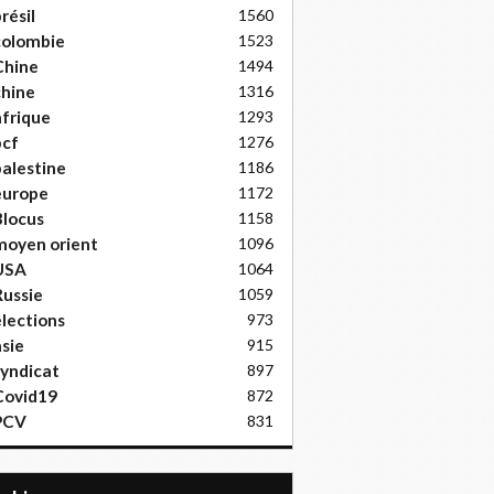
résil
1560
colombie
1523
Chine
1494
hine
1316
frique
1293
pcf
1276
alestine
1186
europe
1172
locus
1158
moyen orient
1096
USA
1064
ussie
1059
lections
973
sie
915
yndicat
897
Covid19
872
PCV
831