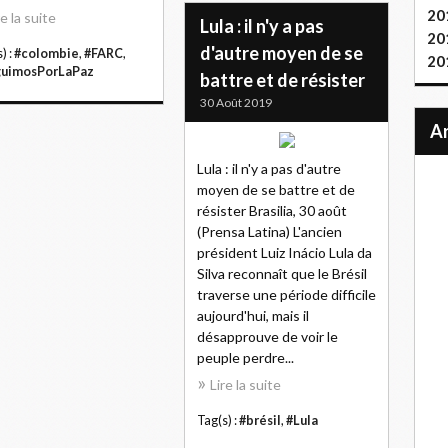
20
re la suite
Lula : il n'y a pas
20
d'autre moyen de se
) :
#colombie
,
#FARC
,
20
guimosPorLaPaz
battre et de résister
30 Août 2019
Lula : il n'y a pas d'autre
moyen de se battre et de
résister Brasilia, 30 août
(Prensa Latina) L'ancien
président Luiz Inácio Lula da
Silva reconnaît que le Brésil
traverse une période difficile
aujourd'hui, mais il
désapprouve de voir le
peuple perdre...
Lire la suite
Tag(s) :
#brésil
,
#Lula