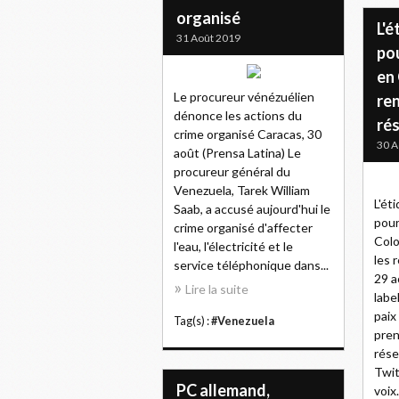
organisé
L'
31 Août 2019
po
en
Le procureur vénézuélien
re
dénonce les actions du
ré
crime organisé Caracas, 30
30 A
août (Prensa Latina) Le
procureur général du
Venezuela, Tarek William
L'ét
Saab, a accusé aujourd'hui le
pour
crime organisé d'affecter
Colo
l'eau, l'électricité et le
les 
service téléphonique dans...
29 a
Lire la suite
labe
paix
Tag(s) :
#Venezuela
pren
rése
Twit
PC allemand,
voix.