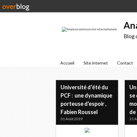
An
Blog 
Accueil
Site internet
Contact
Université d’été du
Un 
PCF : une dynamique
se 
porteuse d'espoir ,
mo
Fabien Roussel
de
31 Août 2019
31 A