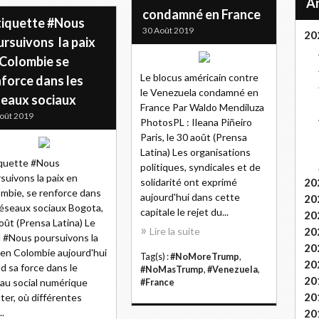
condamné en France
étiquette #Nous
30 Août 2019
20
ursuivons la paix
 Colombie se
Le blocus américain contre
nforce dans les
le Venezuela condamné en
seaux sociaux
France Par Waldo Mendiluza
oût 2019
PhotosPL : Ileana Piñeiro
Paris, le 30 août (Prensa
Latina) Les organisations
iquette #Nous
politiques, syndicales et de
suivons la paix en
solidarité ont exprimé
20
mbie, se renforce dans
aujourd'hui dans cette
20
réseaux sociaux Bogota,
capitale le rejet du...
20
oût (Prensa Latina) Le
Lire la suite
20
l #Nous poursuivons la
20
 en Colombie aujourd'hui
Tag(s) :
#NoMoreTrump
,
20
d sa force dans le
#NoMasTrump
,
#Venezuela
,
20
au social numérique
#France
20
ter, où différentes
..
20