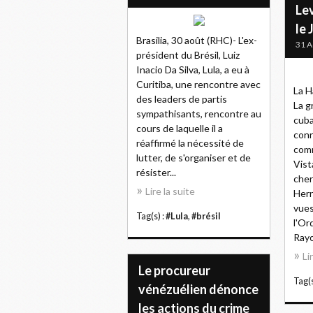
Le
le
Brasilia, 30 août (RHC)- L'ex-
31 A
président du Brésil, Luiz
Inacio Da Silva, Lula, a eu à
Curitiba, une rencontre avec
La H
des leaders de partis
La g
sympathisants, rencontre au
cuba
cours de laquelle il a
conn
réaffirmé la nécessité de
comm
lutter, de s'organiser et de
Vist
résister...
cher
Lire la suite
Hern
vues
Tag(s) :
#Lula
,
#brésil
l'Or
Rayo
Li
Le procureur
Tag(s
vénézuélien dénonce
les actions du crime