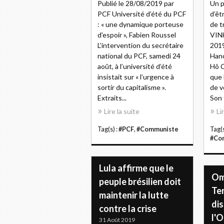
Publié le 28/08/2019 par
Un p
PCF Université d’été du PCF
d’êt
: « une dynamique porteuse
de 
d'espoir », Fabien Roussel
VIN
L’intervention du secrétaire
201
national du PCF, samedi 24
Hano
août, à l’université d’été
Hô C
insistait sur « l’urgence à
que 
sortir du capitalisme ».
de v
Extraits...
Son 
Lire la suite
Li
Tag(s) :
#PCF
,
#Communiste
Tag(s
#Co
Lula affirme que le
Om
peuple brésilien doit
Te
maintenir la lutte
di
contre la crise
l'O
31 Août 2019