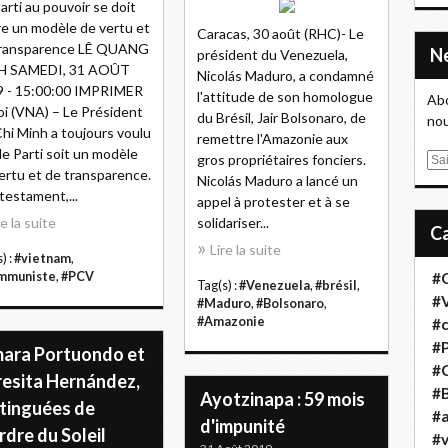
arti au pouvoir se doit
re un modèle de vertu et
Caracas, 30 août (RHC)- Le
transparence LÊ QUANG
président du Venezuela,
H SAMEDI, 31 AOÛT
Nicolás Maduro, a condamné
9 - 15:00:00 IMPRIMER
l'attitude de son homologue
Abo
i (VNA) – Le Président
du Brésil, Jair Bolsonaro, de
nou
hi Minh a toujours voulu
remettre l'Amazonie aux
le Parti soit un modèle
gros propriétaires fonciers.
E
ertu et de transparence.
Nicolás Maduro a lancé un
m
testament,...
appel à protester et à se
a
re la suite
solidariser...
i
l
Lire la suite
) :
#vietnam
,
mmuniste
,
#PCV
#
Tag(s) :
#Venezuela
,
#brésil
,
#
#Maduro
,
#Bolsonaro
,
#Amazonie
#
#
ara Portuondo et
#
resita Hernández,
#B
Ayotzinapa : 59 mois
stinguées de
#a
d'impunité
rdre du Soleil
#