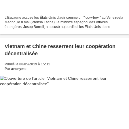
L'Espagne accuse les États-Unis d'agir comme un " cow-boy " au Venezuela
Madrid, le 8 mai (Prensa Latina) Le ministre espagnol des Affaires
étrangères, Josep Borrell, a accusé aujourd'hui les États-Unis de se
comporter comme un " cow-boy " au Venezuela...
Vietnam et Chine resserrent leur coopération
décentralisée
Publié le 08/05/2019 à 15:31
Par
anonyme