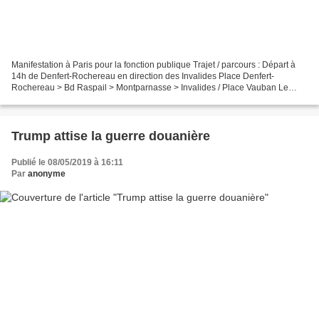
Manifestation à Paris pour la fonction publique Trajet / parcours : Départ à
14h de Denfert-Rochereau en direction des Invalides Place Denfert-
Rochereau > Bd Raspail > Montparnasse > Invalides / Place Vauban Le
gouvernement veut en finir avec les services...
Trump attise la guerre douanière
Publié le 08/05/2019 à 16:11
Par
anonyme