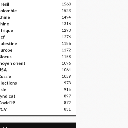
résil
1560
colombie
1523
Chine
1494
hine
1316
frique
1293
pcf
1276
alestine
1186
europe
1172
locus
1158
moyen orient
1096
USA
1064
ussie
1059
lections
973
sie
915
yndicat
897
Covid19
872
PCV
831