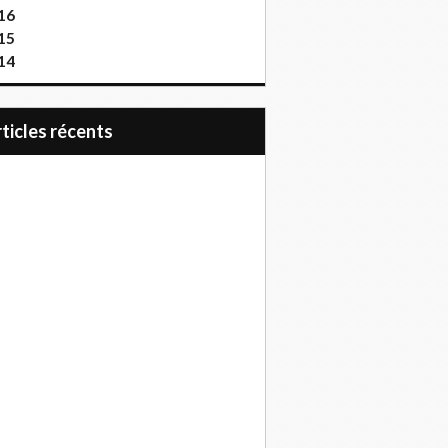
16
15
14
articles récents