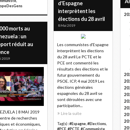
mmuniste
,
d'Espagne
ropeDesGens
interprètent les
20
élections du 28 avril
8 Mai 2019
 000 morts au
ezuela : un
port réduit au
Les communistes d'Espagne
interprètent les élections
ence
du 28 avril Le PCTE et le
i 2019
PCE ont commenté les
résultats des élections et le
20
futur gouvernement du
20
PSOE. ICP, 4 mai 2019 Les
élections générales
20
espagnoles du 28 avril se
20
sont déroulées avec une
20
participation...
20
EZUELA | 8 MAI 2019
Lire la suite
20
entre de recherches
20
Tag(s) :
#Espagne
,
#Elections
,
tiques et économiques,
20
#PCE
,
#PCTE
,
#Communiste