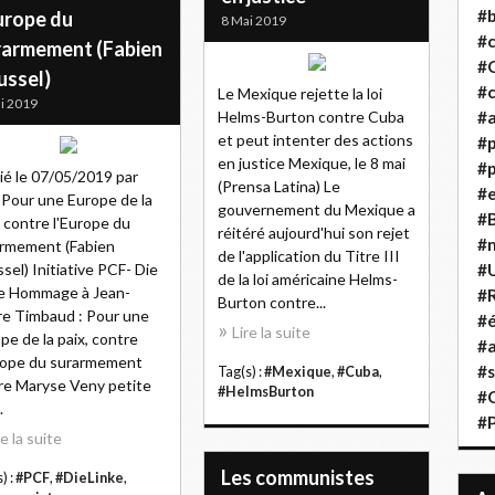
#b
urope du
8 Mai 2019
#
rarmement (Fabien
#
ussel)
#c
Le Mexique rejette la loi
i 2019
Helms-Burton contre Cuba
#a
et peut intenter des actions
#
en justice Mexique, le 8 mai
#p
ié le 07/05/2019 par
(Prensa Latina) Le
#
Pour une Europe de la
gouvernement du Mexique a
#B
, contre l'Europe du
réitéré aujourd'hui son rejet
#
rmement (Fabien
de l'application du Titre III
sel) Initiative PCF- Die
#
de la loi américaine Helms-
e Hommage à Jean-
#R
Burton contre...
re Timbaud : Pour une
#é
Lire la suite
pe de la paix, contre
#a
rope du surarmement
#s
Tag(s) :
#Mexique
,
#Cuba
,
e Maryse Veny petite
#HelmsBurton
#
.
#
re la suite
Les communistes
) :
#PCF
,
#DieLinke
,