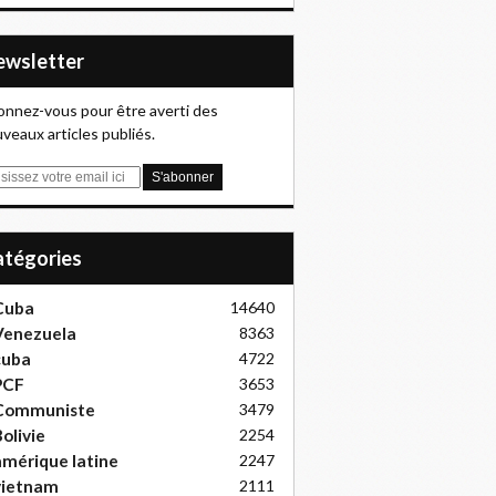
Newsletter
nnez-vous pour être averti des
veaux articles publiés.
Catégories
Cuba
14640
Venezuela
8363
cuba
4722
PCF
3653
Communiste
3479
olivie
2254
mérique latine
2247
vietnam
2111