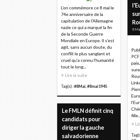
l'E
L'on commémore ce 8 mai le
su
74e anniversaire de la
capitulation de l'Allemagne
Ro
nazie ce qui a marqué la fin
8 Ma
de la Seconde Guerre
Mondiale en Europe. Il s'est
agit, sans aucun doute, du
Publ
conflit le plus sanglant et
PCF 
cruel qu'a connu l'humanité
paix
tout le long...
sura
Lire la suite
Rous
Link
Tag(s) :
#8Mai
,
#8mai1945
Pier
Euro
l'Eu
Chèr
Le FMLN définit cinq
fille..
candidats pour
Li
diriger la gauche
salvadorienne
Tag(s