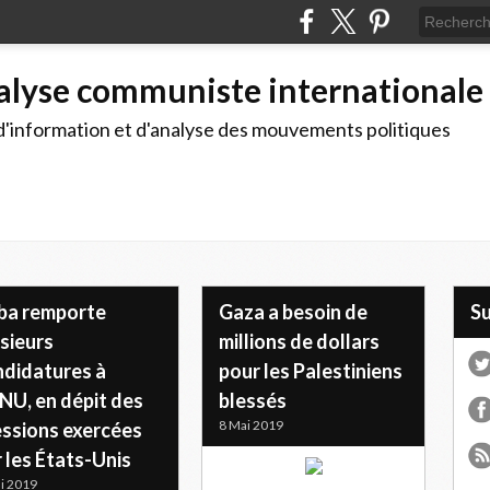
alyse communiste internationale
d'information et d'analyse des mouvements politiques
ba remporte
Gaza a besoin de
S
sieurs
millions de dollars
ndidatures à
pour les Palestiniens
NU, en dépit des
blessés
8 Mai 2019
essions exercées
 les États-Unis
i 2019