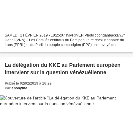
SAMEDI, 2 FÉVRIER 2019 - 18:25:07 IMPRIMER Photo : conganbackan.vn
Hanoï (VNA) – Les Comités centraux du Parti populaire révolutionnaire du
Laos (PPRL) et du Parti du peuple cambodgien (PPC) ont envoyé des
messages de félicitations au Comité central du...
La délégation du KKE au Parlement européen
intervient sur la question vénézuélienne
Publié le 02/02/2019 à 16:29
Par
anonyme