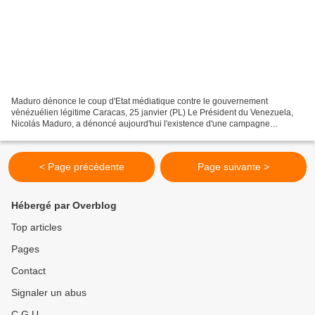
Maduro dénonce le coup d'Etat médiatique contre le gouvernement
vénézuélien légitime Caracas, 25 janvier (PL) Le Président du Venezuela,
Nicolás Maduro, a dénoncé aujourd'hui l'existence d'une campagne
médiatique mondiale visant à imposer un coup d'Etat...
< Page précédente
Page suivante >
Hébergé par Overblog
Top articles
Pages
Contact
Signaler un abus
C.G.U.