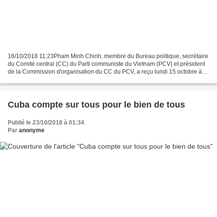
16/10/2018 11:23Pham Minh Chinh, membre du Bureau politique, secrétaire
du Comité central (CC) du Parti communiste du Vietnam (PCV) et président
de la Commission d'organisation du CC du PCV, a reçu lundi 15 octobre à
Hanoï une délégation du Parti communiste...
Cuba compte sur tous pour le bien de tous
Publié le 23/10/2018 à 01:34
Par
anonyme