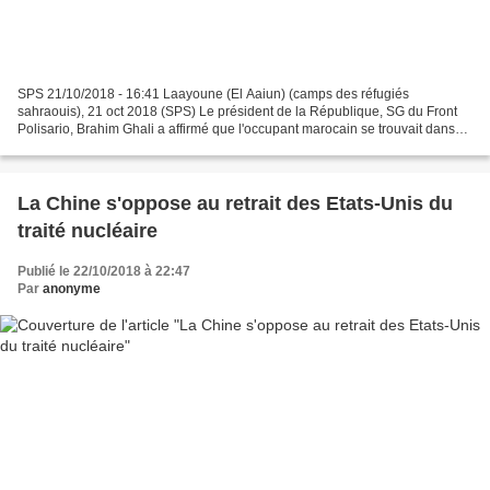
SPS 21/10/2018 - 16:41 Laayoune (El Aaiun) (camps des réfugiés
sahraouis), 21 oct 2018 (SPS) Le président de la République, SG du Front
Polisario, Brahim Ghali a affirmé que l'occupant marocain se trouvait dans
un isolement international en dépit de ses...
La Chine s'oppose au retrait des Etats-Unis du
traité nucléaire
Publié le 22/10/2018 à 22:47
Par
anonyme