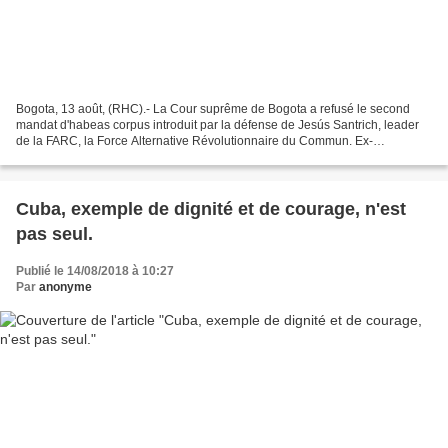
Bogota, 13 août, (RHC).- La Cour suprême de Bogota a refusé le second
mandat d'habeas corpus introduit par la défense de Jesús Santrich, leader
de la FARC, la Force Alternative Révolutionnaire du Commun. Ex-
négociateur des accords des paix passés entre...
Cuba, exemple de dignité et de courage, n'est
pas seul.
Publié le 14/08/2018 à 10:27
Par
anonyme