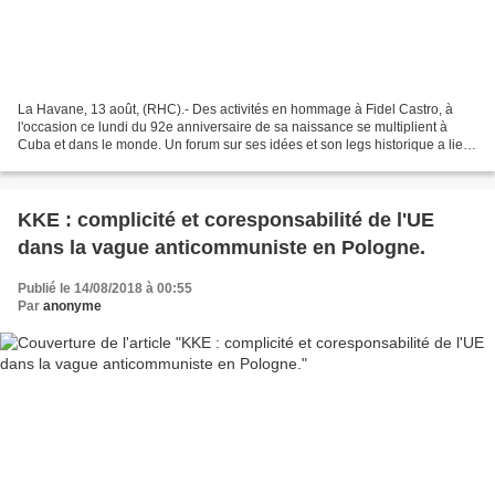
La Havane, 13 août, (RHC).- Des activités en hommage à Fidel Castro, à
l'occasion ce lundi du 92e anniversaire de sa naissance se multiplient à
Cuba et dans le monde. Un forum sur ses idées et son legs historique a lieu
à Santiago de Cuba sous les auspices...
KKE : complicité et coresponsabilité de l'UE
dans la vague anticommuniste en Pologne.
Publié le 14/08/2018 à 00:55
Par
anonyme