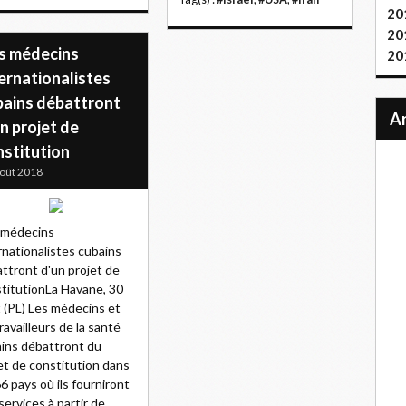
20
20
s médecins
20
ernationalistes
bains débattront
n projet de
nstitution
oût 2018
 médecins
rnationalistes cubains
ttront d'un projet de
titutionLa Havane, 30
 (PL) Les médecins et
travailleurs de la santé
ins débattront du
et de constitution dans
66 pays où ils fourniront
services à partir de...