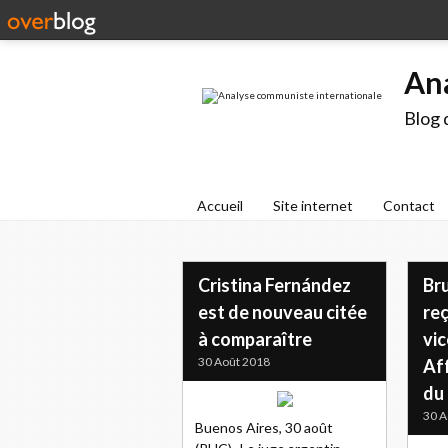
An
Blog 
Accueil
Site internet
Contact
Cristina Fernández
Br
est de nouveau citée
reç
à comparaître
vic
30 Août 2018
Af
du 
30 A
Buenos Aires, 30 août