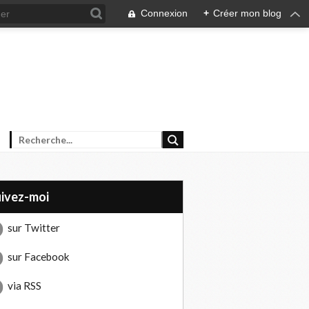
Connexion
+
Créer mon blog
uivez-moi
sur Twitter
sur Facebook
via RSS