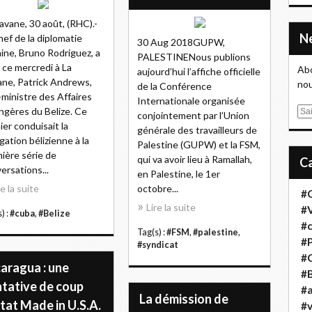
avane, 30 août, (RHC).-
hef de la diplomatie
30 Aug 2018GUPW,
ine, Bruno Rodriguez, a
PALESTINENous publions
 ce mercredi à La
Abo
aujourd’hui l’affiche officielle
ne, Patrick Andrews,
nou
de la Conférence
-ministre des Affaires
Internationale organisée
ngères du Belize. Ce
E
conjointement par l’Union
ier conduisait la
m
générale des travailleurs de
gation bélizienne à la
a
Palestine (GUPW) et la FSM,
ière série de
i
qui va avoir lieu à Ramallah,
ersations...
l
en Palestine, le 1er
re la suite
octobre...
#
Lire la suite
#
) :
#cuba
,
#Belize
#
Tag(s) :
#FSM
,
#palestine
,
#
#syndicat
#
aragua : une
#B
ntative de coup
#a
La démission de
tat Made in U.S.A.
#