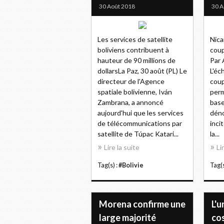
30 Août 2018
30 A
Les services de satellite
Nica
boliviens contribuent à
coup
hauteur de 90 millions de
Par 
dollarsLa Paz, 30 août (PL) Le
L'éc
directeur de l'Agence
coup
spatiale bolivienne, Iván
perm
Zambrana, a annoncé
base
aujourd'hui que les services
déno
de télécommunications par
inci
satellite de Túpac Katari...
la...
Lire la suite
Li
Tag(s) :
#Bolivie
Tag(s
Morena confirme une
L'u
large majorité
co