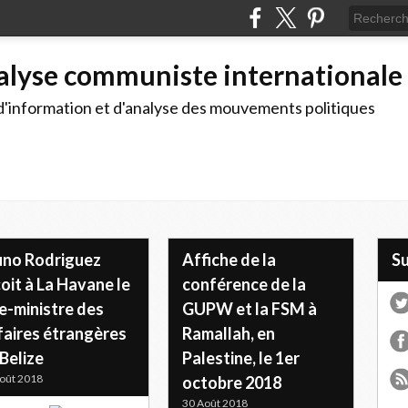
alyse communiste internationale
d'information et d'analyse des mouvements politiques
uno Rodriguez
Affiche de la
S
oit à La Havane le
conférence de la
e-ministre des
GUPW et la FSM à
faires étrangères
Ramallah, en
Belize
Palestine, le 1er
oût 2018
octobre 2018
30 Août 2018