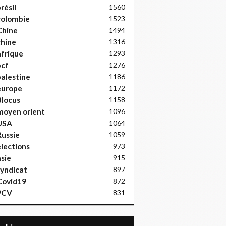
résil
1560
colombie
1523
Chine
1494
hine
1316
frique
1293
pcf
1276
alestine
1186
europe
1172
locus
1158
moyen orient
1096
USA
1064
ussie
1059
lections
973
sie
915
yndicat
897
Covid19
872
PCV
831