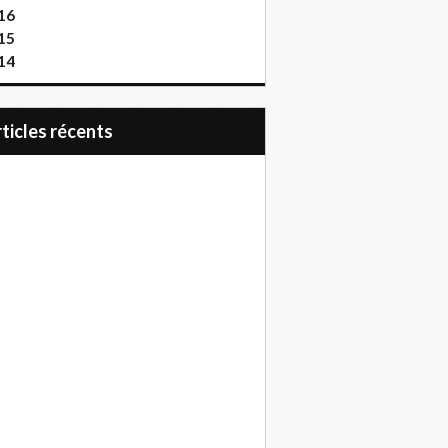
16
15
14
articles récents