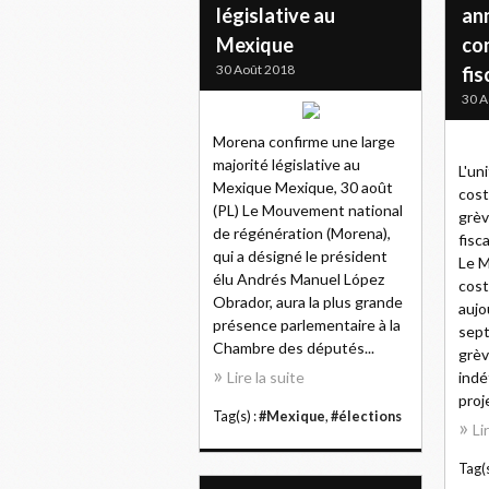
législative au
an
Mexique
co
30 Août 2018
fis
30 A
Morena confirme une large
majorité législative au
L'un
Mexique Mexique, 30 août
cost
(PL) Le Mouvement national
grèv
de régénération (Morena),
fisc
qui a désigné le président
Le M
élu Andrés Manuel López
cost
Obrador, aura la plus grande
aujo
présence parlementaire à la
sept
Chambre des députés...
grèv
Lire la suite
indé
proje
Tag(s) :
#Mexique
,
#élections
Li
Tag(s