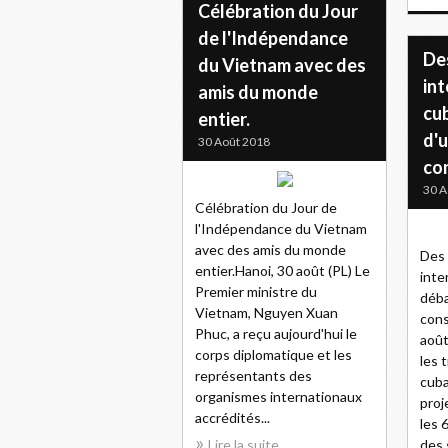
Célébration du Jour
de l'Indépendance
De
du Vietnam avec des
int
amis du monde
cu
entier.
d'u
30 Août 2018
co
30 A
Célébration du Jour de
l'Indépendance du Vietnam
avec des amis du monde
Des
entier.Hanoi, 30 août (PL) Le
inte
Premier ministre du
déba
Vietnam, Nguyen Xuan
cons
Phuc, a reçu aujourd'hui le
août
corps diplomatique et les
les 
représentants des
cuba
organismes internationaux
proj
accrédités...
les 
Lire la suite
des 