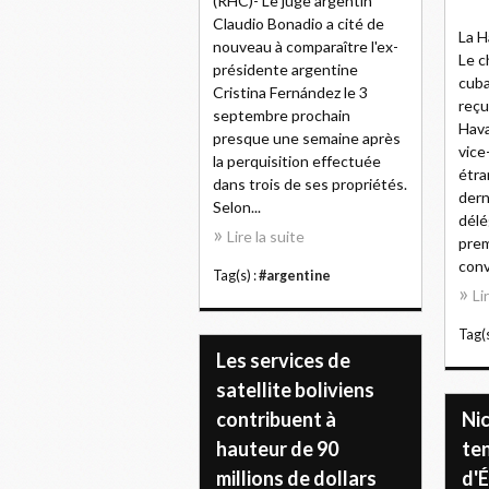
(RHC)- Le juge argentin
Claudio Bonadio a cité de
La H
nouveau à comparaître l'ex-
Le c
présidente argentine
cuba
Cristina Fernández le 3
reçu
septembre prochain
Hava
presque une semaine après
vice
la perquisition effectuée
étra
dans trois de ses propriétés.
dern
Selon...
délé
Lire la suite
prem
conv
Tag(s) :
#argentine
Li
Tag(s
Les services de
satellite boliviens
contribuent à
Nic
hauteur de 90
te
millions de dollars
d'É