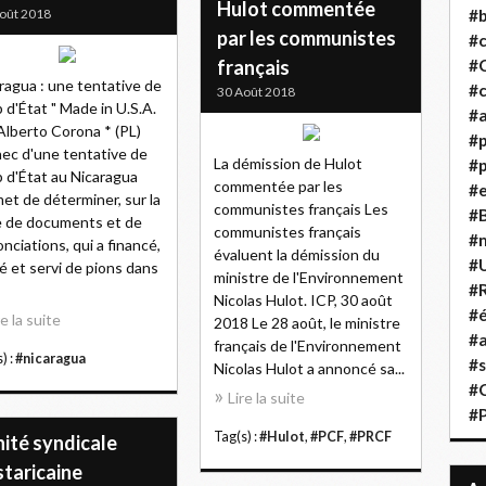
Hulot commentée
oût 2018
#b
par les communistes
#
français
#
ragua : une tentative de
#c
30 Août 2018
 d'État " Made in U.S.A.
#a
Alberto Corona * (PL)
#
hec d'une tentative de
La démission de Hulot
#p
 d'État au Nicaragua
commentée par les
#
et de déterminer, sur la
communistes français Les
#B
 de documents et de
communistes français
#
nciations, qui a financé,
évaluent la démission du
#
té et servi de pions dans
ministre de l'Environnement
#R
Nicolas Hulot. ICP, 30 août
#é
re la suite
2018 Le 28 août, le ministre
#a
français de l'Environnement
) :
#nicaragua
#s
Nicolas Hulot a annoncé sa...
#
Lire la suite
#
Tag(s) :
#Hulot
,
#PCF
,
#PRCF
nité syndicale
staricaine