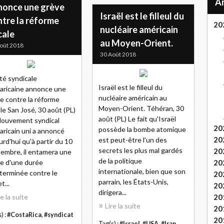
nonce une grève
Israël est le filleul du
ntre la réforme
20
nucléaire américain
cale
au Moyen-Orient.
oût 2018
30 Août 2018
ité syndicale
Israël est le filleul du
aricaine annonce une
nucléaire américain au
e contre la réforme
Moyen-Orient. Téhéran, 30
ale San José, 30 août (PL)
août (PL) Le fait qu'Israël
ouvement syndical
20
possède la bombe atomique
aricain uni a annoncé
20
est peut-être l'un des
urd'hui qu'à partir du 10
secrets les plus mal gardés
20
embre, il entamera une
de la politique
e d'une durée
20
internationale, bien que son
terminée contre le
20
parrain, les États-Unis,
t...
20
dirigera...
re la suite
20
Lire la suite
20
) :
#CostaRica
,
#syndicat
20
Tag(s) :
#Israel
,
#USA
,
#Iran