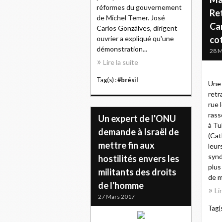
réformes du gouvernement
Ret
de Michel Temer. José
Ca
Carlos Gonzálves, dirigent
ouvrier a expliqué qu'une
co
démonstration...
28 M
Lire la suite
Tag(s) :
#brésil
Une 
retr
rue 
rass
Un expert de l'ONU
à Tu
demande à Israël de
(Cat
mettre fin aux
leur
synd
hostilités envers les
plus
militants des droits
de m
de l'homme
Li
27 Mars 2017
Tag(s