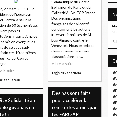
Communiqué du Cercle
Bolivarien de Paris et du
o, 27 mars, (RHC).- Le
Collectif ALBA-TCP France
ident de l'Équateur,
Des organisations
el Correa, a salué la
françaises de solidarité
tion de 50 économistes
Abo
condamnent les actions
ivers pays et
nou
interventionnistes de M.
itutions internationales
Luis Almagro contre le
ont mis en exergue les
E
Venezuela Nous, membres
is de ce pays sud-
m
de mouvements sociaux,
icain ces 10 dernières
a
d’associations, de...
es. Rafael Correa
i
igne...
Lire la suite
l
re la suite
#
Tag(s) :
#Venezuela
#
) :
#equateur
#
#
Des pas sont faits
#
 : « Solidarité au
pour accélérer la
#B
uple guyanais en
remise des armes par
#a
te ! »
les FARC-AP
#