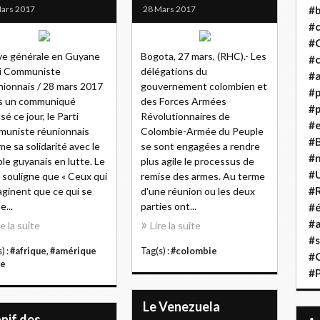
ars 2017
28 Mars 2017
#b
#
#
e générale en Guyane
Bogota, 27 mars, (RHC).- Les
#c
ti Communiste
délégations du
#a
ionnais / 28 mars 2017
gouvernement colombien et
#
s un communiqué
des Forces Armées
#p
sé ce jour, le Parti
Révolutionnaires de
#
uniste réunionnais
Colombie-Armée du Peuple
#B
rme sa solidarité avec le
se sont engagées a rendre
#
le guyanais en lutte. Le
plus agile le processus de
#
souligne que « Ceux qui
remise des armes. Au terme
#R
aginent que ce qui se
d'une réunion ou les deux
e...
parties ont...
#é
#a
re la suite
Lire la suite
#s
) :
#afrique
,
#amérique
Tag(s) :
#colombie
#
ne
#
Le Venezuela
nif des