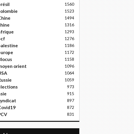
résil
1560
colombie
1523
Chine
1494
hine
1316
frique
1293
pcf
1276
alestine
1186
europe
1172
locus
1158
moyen orient
1096
USA
1064
ussie
1059
lections
973
sie
915
yndicat
897
Covid19
872
PCV
831