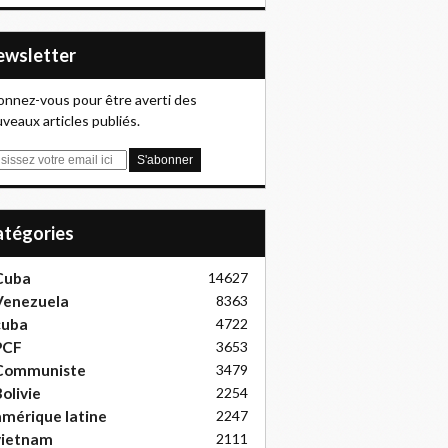
Newsletter
nnez-vous pour être averti des
veaux articles publiés.
Catégories
Cuba
14627
Venezuela
8363
cuba
4722
PCF
3653
Communiste
3479
olivie
2254
mérique latine
2247
vietnam
2111