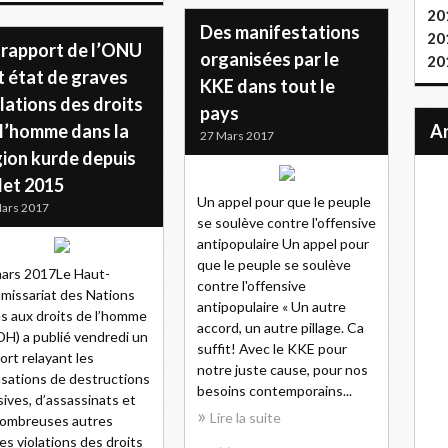
20
Des manifestations
20
 rapport de l’ONU
organisées par le
20
t état de graves
KKE dans tout le
lations des droits
pays
 l’homme dans la
27 Mars 2017
gion kurde depuis
llet 2015
Un appel pour que le peuple
ars 2017
se soulève contre l'offensive
antipopulaire Un appel pour
que le peuple se soulève
ars 2017Le Haut-
contre l'offensive
issariat des Nations
antipopulaire « Un autre
s aux droits de l’homme
accord, un autre pillage. Ca
H) a publié vendredi un
suffit! Avec le KKE pour
ort relayant les
notre juste cause, pour nos
sations de destructions
besoins contemporains...
ives, d’assassinats et
Lire la suite
nombreuses autres
es violations des droits