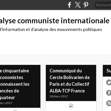
alyse communiste internationale
d'information et d'analyse des mouvements politiques
e cinquantaine
Communiqué du
S
économistes
Cercle Bolivarien de
connaissent les
Paris et du Collectif
ancées de
ALBA-TCP France
28 Mars 2017
Équateur
ars 2017