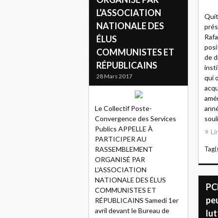
L’ASSOCIATION
Quit
NATIONALE DES
prés
Rafa
ÉLUS
posi
COMMUNISTES ET
de d
RÉPUBLICAINS
inst
28 Mars 2017
qui 
acqu
amér
Le Collectif Poste-
anné
Convergence des Services
soul
Publics APPELLE À
Li
PARTICIPER AU
RASSEMBLEMENT
Tag(s
ORGANISÉ PAR
L’ASSOCIATION
NATIONALE DES ÉLUS
PCR
COMMUNISTES ET
pe
RÉPUBLICAINS Samedi 1er
avril devant le Bureau de
lut