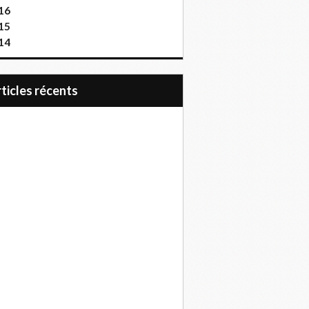
16
15
14
articles récents