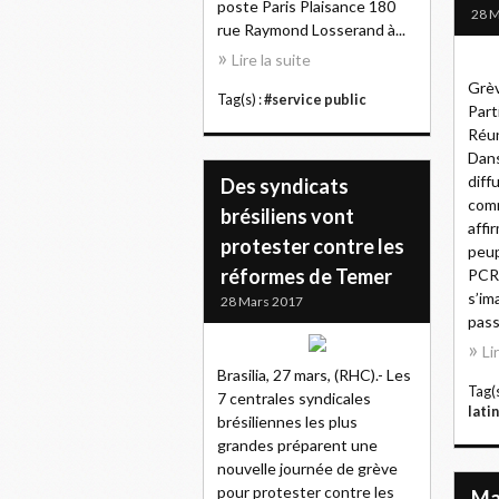
poste Paris Plaisance 180
28 M
rue Raymond Losserand à...
Lire la suite
Grèv
Tag(s) :
#service public
Par
Réun
Dan
diffu
Des syndicats
comm
brésiliens vont
affi
protester contre les
peup
réformes de Temer
PCR 
s’im
28 Mars 2017
pass
Li
Brasilia, 27 mars, (RHC).- Les
Tag(s
7 centrales syndicales
lati
brésiliennes les plus
grandes préparent une
nouvelle journée de grève
pour protester contre les
Ma