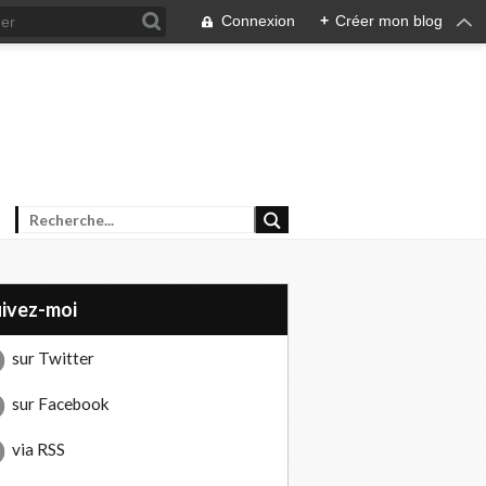
Connexion
+
Créer mon blog
uivez-moi
sur Twitter
sur Facebook
via RSS