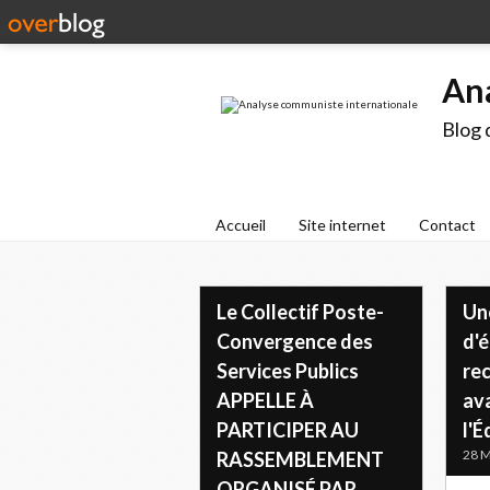
An
Blog 
Accueil
Site internet
Contact
​Le Collectif Poste-
Un
Convergence des
d'
Services Publics
re
APPELLE À
av
PARTICIPER AU
l'
28 M
RASSEMBLEMENT
ORGANISÉ PAR