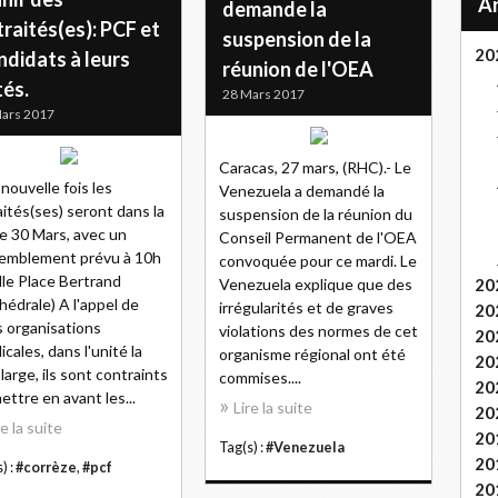
demande la
raités(es): PCF et
suspension de la
20
ndidats à leurs
réunion de l'OEA
tés.
28 Mars 2017
ars 2017
Caracas, 27 mars, (RHC).- Le
nouvelle fois les
Venezuela a demandé la
aités(ses) seront dans la
suspension de la réunion du
le 30 Mars, avec un
Conseil Permanent de l'OEA
emblement prévu à 10h
convoquée pour ce mardi. Le
lle Place Bertrand
Venezuela explique que des
20
hédrale) A l'appel de
irrégularités et de graves
20
s organisations
violations des normes de cet
20
icales, dans l'unité la
organisme régional ont été
20
 large, ils sont contraints
commises....
20
ettre en avant les...
Lire la suite
20
re la suite
20
Tag(s) :
#Venezuela
20
) :
#corrèze
,
#pcf
20