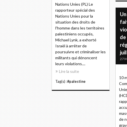
Nations Unies (PL) Le
rapporteur spécial des
Un
Nations Unies pour la
fai
situation des droits de
l'homme dans les territoires
vio
palestiniens occupés,
de
Michael Lynk, a exhorté
ré
Israël à arrêter de
poursuivre et criminaliser les
jui
militants qui dénoncent
27 M
leurs violations....
Lire la suite
10 m
Tag(s) :
#palestine
Comm
Unie
(HCD
rapp
accu
mass
de 
grav