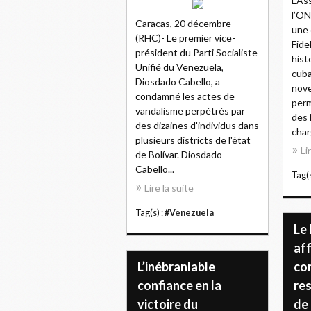
L’As
l’ON
Caracas, 20 décembre
une
(RHC)- Le premier vice-
Fide
président du Parti Socialiste
hist
Unifié du Venezuela,
cuba
Diosdado Cabello, a
nove
condamné les actes de
per
vandalisme perpétrés par
des 
des dizaines d'individus dans
char
plusieurs districts de l'état
Li
de Bolívar. Diosdado
Cabello...
Tag(s
Lire la suite
Tag(s) :
#Venezuela
Le 
aff
L’inébranlable
co
confiance en la
res
victoire du
de