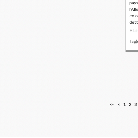
pays
l'Al
en c
dett
Li
Tag(s
<<
<
1
2
3