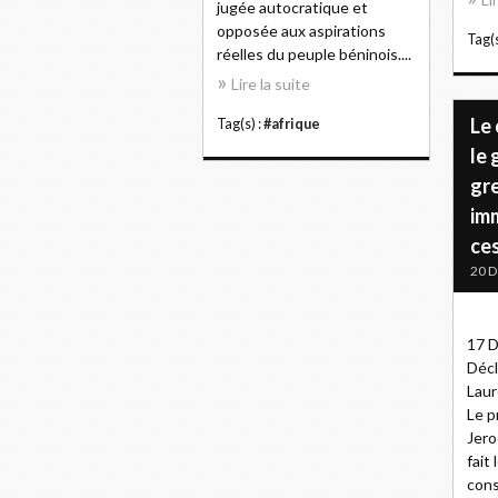
jugée autocratique et
opposée aux aspirations
Tag(s
réelles du peuple béninois....
Lire la suite
Le
Tag(s) :
#afrique
le
gre
im
ce
20 
17 
Décl
Laur
Le p
Jero
fait 
cons