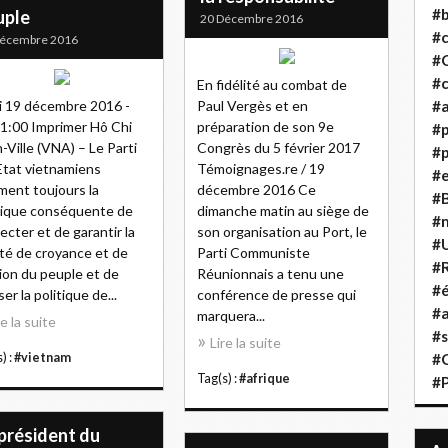
#b
uple
20 Décembre 2016
#
Décembre 2016
#
#c
En fidélité au combat de
i 19 décembre 2016 -
Paul Vergès et en
#a
1:00 Imprimer Hô Chi
préparation de son 9e
#
-Ville (VNA) – Le Parti
Congrès du 5 février 2017
#p
’Etat vietnamiens
Témoignages.re / 19
#
rment toujours la
décembre 2016 Ce
#B
tique conséquente de
dimanche matin au siège de
#
ecter et de garantir la
son organisation au Port, le
#
rté de croyance et de
Parti Communiste
#R
gion du peuple et de
Réunionnais a tenu une
#é
ser la politique de...
conférence de presse qui
#a
marquera...
re la suite
#s
Lire la suite
) :
#vietnam
#
Tag(s) :
#afrique
#
président du