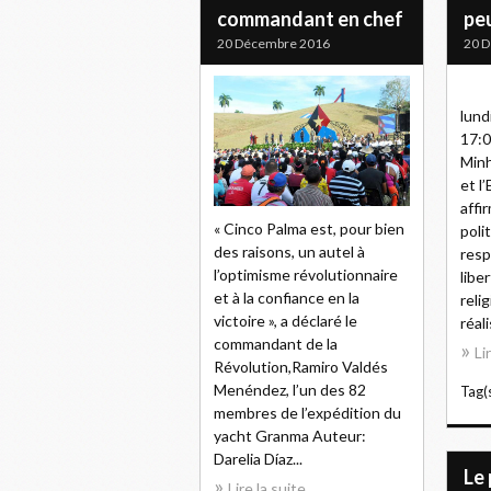
commandant en chef
pe
20 Décembre 2016
20 
lund
17:0
Minh
et l
affi
« Cinco Palma est, pour bien
poli
des raisons, un autel à
resp
l’optimisme révolutionnaire
libe
et à la confiance en la
reli
victoire », a déclaré le
réali
commandant de la
Li
Révolution,Ramiro Valdés
Menéndez, l’un des 82
Tag(s
membres de l’expédition du
yacht Granma Auteur:
Darelia Díaz...
Le 
Lire la suite