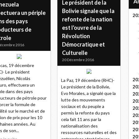
Le président de la
nezuela
Bolivie signale que la
ectuera un périple
20
refonte de la nation
ns des pays
est l'ouvre de la
oducteurs de
Révolution
trole
Démocratique et
Décembre 2016
Culturelle
20 Décembre 2016
cas, 19 décembre
)- Le président
zuélien, Nicolás
20
La Paz, 19 décembre (RHC)-
ro, effectuera un
20
Le président de la Bolivie,
ple dans des pays
Evo Morales, a signalé que la
20
ucteurs de pétrole pour
lutte des mouvements
20
orcer la formule de
sociaux et du peuple a
20
ilité sur le marché et de
permis la refonte du pays
20
tion de prix pour les 10
cela fait 11 ans par la
20
haines années. Au
nationalisation des
20
s de son...
ressources naturelles et des
20
re la suite
entreprises stratégiques....