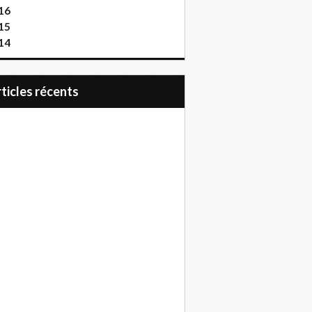
16
15
14
articles récents