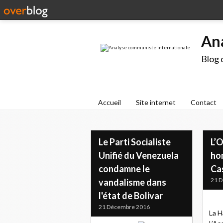
An
Blog 
Accueil
Site internet
Contact
Le Parti Socialiste
L’
Unifié du Venezuela
ho
condamne le
Ca
21 
vandalisme dans
l'état de Bolivar
21 Décembre 2016
La H