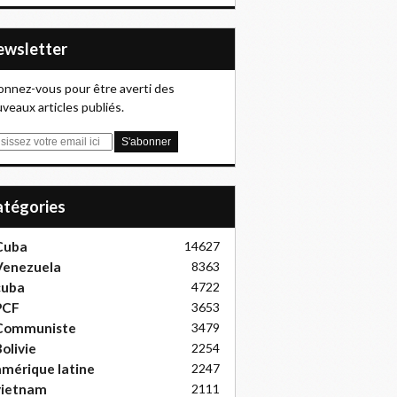
Newsletter
nnez-vous pour être averti des
veaux articles publiés.
Catégories
Cuba
14627
Venezuela
8363
cuba
4722
PCF
3653
Communiste
3479
olivie
2254
mérique latine
2247
vietnam
2111