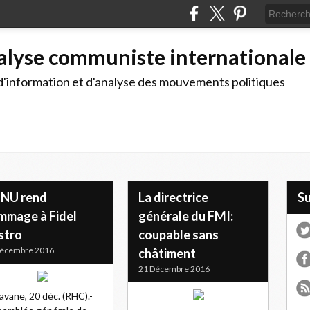
alyse communiste internationale
d'information et d'analyse des mouvements politiques
ONU rend
La directrice
S
mmage à Fidel
générale du FMI:
stro
coupable sans
Décembre 2016
châtiment
21 Décembre 2016
avane, 20 déc. (RHC).-