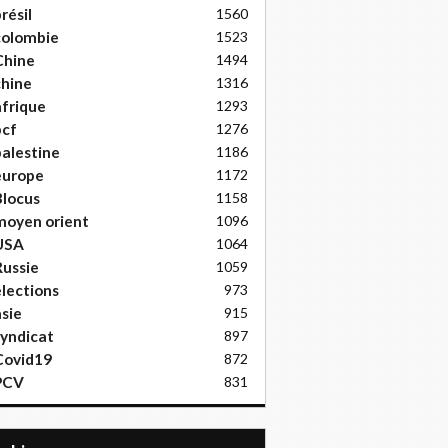
résil
1560
colombie
1523
Chine
1494
hine
1316
frique
1293
pcf
1276
alestine
1186
europe
1172
locus
1158
moyen orient
1096
USA
1064
ussie
1059
lections
973
sie
915
yndicat
897
Covid19
872
PCV
831