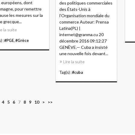
 européens, dont
des politiques commerciales
lemagne, pour remettre
des États-Unis à
ause les mesures sur la
l’Organisation mondiale du
e grecque...
commerce Auteur: Prensa
Latina(PL) |
re la suite
internet@granma.cu 20
) :
#PGE
,
#Grèce
décembre 2016 09:12:27
GENÈVE.— Cuba a insisté
une nouvelle fois devant...
Lire la suite
Tag(s) :
#cuba
2
4
5
6
7
8
9
10
>
>>
0