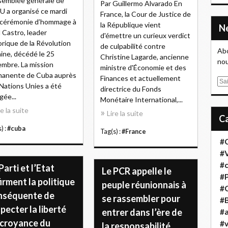
semblée générale de
Par Guillermo Alvarado En
U a organisé ce mardi
France, la Cour de Justice de
 cérémonie d’hommage à
la République vient
l Castro, leader
d'émettre un curieux verdict
orique de la Révolution
de culpabilité contre
Abo
ine, décédé le 25
Christine Lagarde, ancienne
nou
mbre. La mission
ministre d'Économie et des
manente de Cuba auprès
Finances et actuellement
E
Nations Unies a été
directrice du Fonds
m
gée...
Monétaire International,...
a
re la suite
Lire la suite
i
l
) :
#cuba
Tag(s) :
#France
#
#
#
Parti et l’Etat
Le PCR appelle le
#
irment la politique
peuple réunionnais à
#
nséquente de
se rassembler pour
#B
pecter la liberté
entrer dans l’ère de
#a
 croyance du
#
la responsabilité