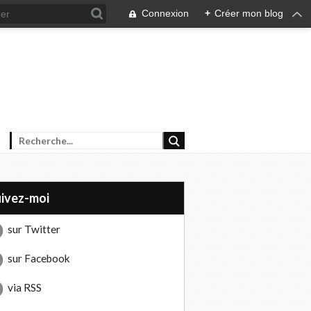
Connexion
+
Créer mon blog
uivez-moi
sur Twitter
sur Facebook
via RSS