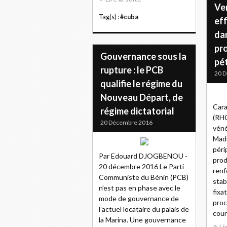
Ve
Tag(s) :
#cuba
eff
da
pr
Gouvernance sous la
pé
rupture : le PCB
20 
qualifie le régime du
Nouveau Départ, de
Cara
régime dictatorial
(RHC
20 Décembre 2016
véné
Madu
péri
Par Edouard DJOGBENOU -
prod
20 décembre 2016 Le Parti
renf
Communiste du Bénin (PCB)
stab
n’est pas en phase avec le
fixa
mode de gouvernance de
proc
l’actuel locataire du palais de
cour
la Marina. Une gouvernance
Li