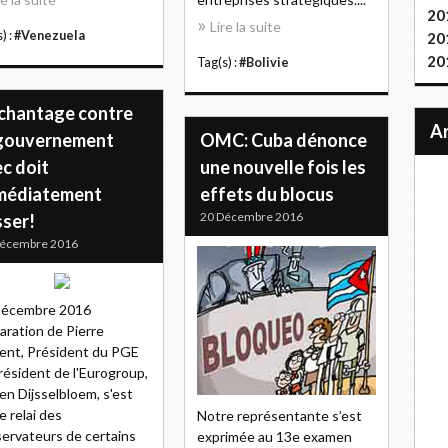
20
Lire la suite
) :
#Venezuela
20
20
Tag(s) :
#Bolivie
 chantage contre
 gouvernement
OMC: Cuba dénonce
c doit
une nouvelle fois les
médiatement
effets du blocus
20 Décembre 2016
sser!
Décembre 2016
Décembre 2016
aration de Pierre
ent, Président du PGE
résident de l'Eurogroup,
en Dijsselbloem, s'est
le relai des
Notre représentante s’est
ervateurs de certains
exprimée au 13e examen