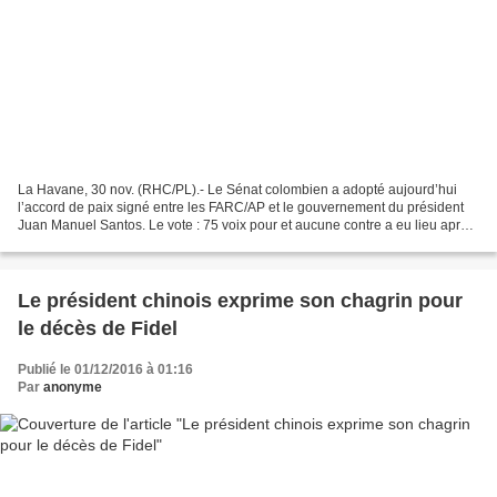
La Havane, 30 nov. (RHC/PL).- Le Sénat colombien a adopté aujourd’hui
l’accord de paix signé entre les FARC/AP et le gouvernement du président
Juan Manuel Santos. Le vote : 75 voix pour et aucune contre a eu lieu après
12 heures de débats auxquels ont...
Le président chinois exprime son chagrin pour
le décès de Fidel
Publié le 01/12/2016 à 01:16
Par
anonyme