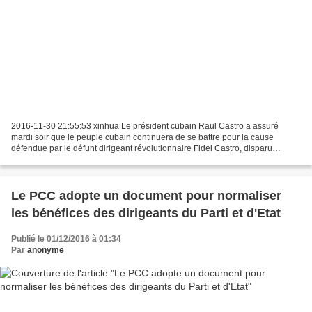
2016-11-30 21:55:53 xinhua Le président cubain Raul Castro a assuré
mardi soir que le peuple cubain continuera de se battre pour la cause
défendue par le défunt dirigeant révolutionnaire Fidel Castro, disparu
vendredi dernier à l'âge de 90 ans.Le dirigeant...
Le PCC adopte un document pour normaliser
les bénéfices des dirigeants du Parti et d'Etat
Publié le 01/12/2016 à 01:34
Par
anonyme