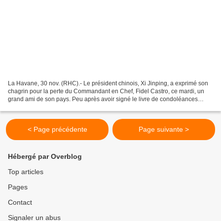
La Havane, 30 nov. (RHC).- Le président chinois, Xi Jinping, a exprimé son
chagrin pour la perte du Commandant en Chef, Fidel Castro, ce mardi, un
grand ami de son pays. Peu après avoir signé le livre de condoléances
ouvert au siège de l’ambassade de...
< Page précédente
Page suivante >
Hébergé par Overblog
Top articles
Pages
Contact
Signaler un abus